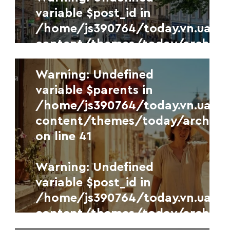
variable $post_id in
/home/js390764/today.vn.ua/
/home/js390764/today.vn.ua/
content/themes/today/archive
content/themes/today/archive
on line
41
on line
41
Новини
Warning
УКР.НЕТ
: Undefined
variable $parents in
У п’ятницю Вінницю накриють
/home/js390764/today.vn.ua/
гроза, град та сильний
content/themes/today/archive
шквалистий вітер
on line
41
7 СЕРПНЯ, 2026
Warning
: Undefined
variable $separator in
Warning
: Undefined
/home/js390764/today.vn.ua/
variable $post_id in
content/themes/today/archive
/home/js390764/today.vn.ua/
on line
41
content/themes/today/archive
on line
41