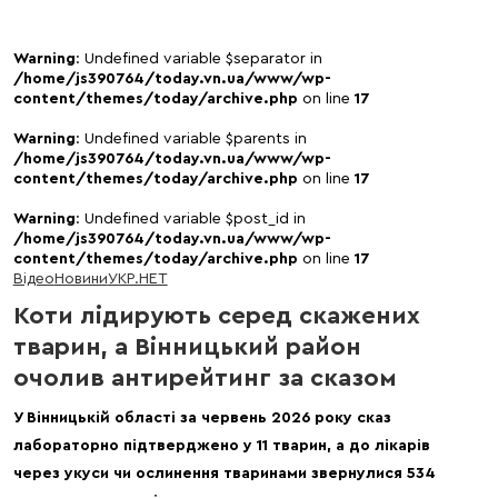
Warning
: Undefined variable $separator in
/home/js390764/today.vn.ua/www/wp-
content/themes/today/archive.php
on line
17
Warning
: Undefined variable $parents in
/home/js390764/today.vn.ua/www/wp-
content/themes/today/archive.php
on line
17
Warning
: Undefined variable $post_id in
/home/js390764/today.vn.ua/www/wp-
content/themes/today/archive.php
on line
17
Відео
Новини
УКР.НЕТ
Коти лідирують серед скажених
тварин, а Вінницький район
очолив антирейтинг за сказом
У Вінницькій області за червень 2026 року сказ
лабораторно підтверджено у 11 тварин, а до лікарів
через укуси чи ослинення тваринами звернулися 534