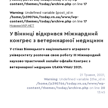
content/themes/today/archive.php
on line
17
Warning
: Undefined variable $post_id in
/home/js390764/today.vn.ua/www/wp-
content/themes/today/archive.php
on line
17
Новини
УКР.НЕТ
У Вінниці відкрився Міжнардний
конгрес з ветеринарної медицини
У стінах Вінницького національного аграрного
університету розпочав свою роботу ІІI Міжнародний
науково-практичний онлайн-офлайн Конгрес з
ветеринарної медицини USAVA-VNAU 2021.
21 Травня, 2021,
Warning
: Undefined variable $the_id in
/home/js390764/today.vn.ua/www/wp-
content/themes/today/archive.php
on line
20
13:45