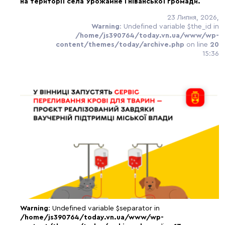
на території села Урожайне Гніванської громади.
23 Липня, 2026,
Warning
: Undefined variable $the_id in
/home/js390764/today.vn.ua/www/wp-
content/themes/today/archive.php
on line
20
15:36
Warning
: Undefined variable $separator in
/home/js390764/today.vn.ua/www/wp-