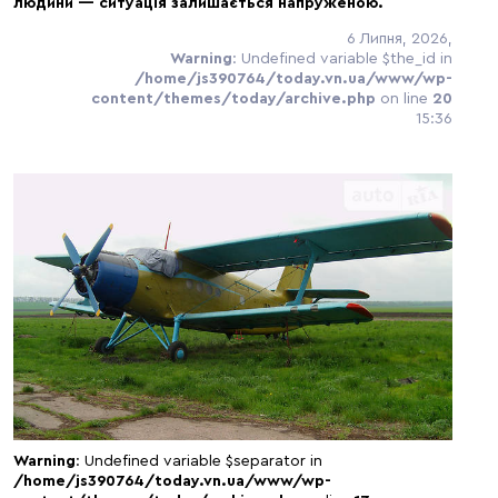
людини — ситуація залишається напруженою.
6 Липня, 2026,
Warning
: Undefined variable $the_id in
/home/js390764/today.vn.ua/www/wp-
content/themes/today/archive.php
on line
20
15:36
Warning
: Undefined variable $separator in
/home/js390764/today.vn.ua/www/wp-