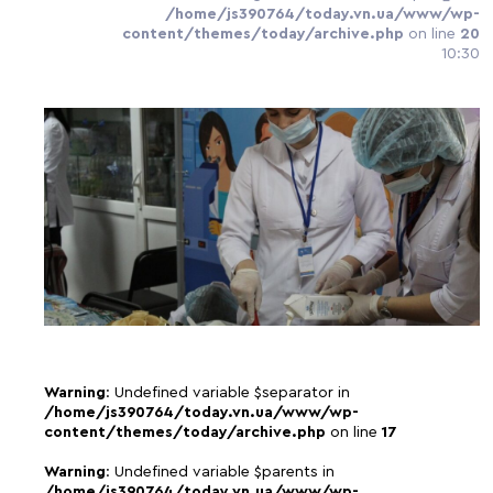
/home/js390764/today.vn.ua/www/wp-
content/themes/today/archive.php
on line
20
10:30
Warning
: Undefined variable $separator in
/home/js390764/today.vn.ua/www/wp-
content/themes/today/archive.php
on line
17
Warning
: Undefined variable $parents in
/home/js390764/today.vn.ua/www/wp-