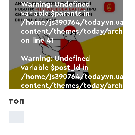
Warning
: Undefined
Новини
УКР.НЕТ
variable $parents in
У Вінниці зафіксували новий
/home/js390764/today.vn.ua/
рекорд максимальної
content/themes/today/archive
температури повітря
on line
41
6 СЕРПНЯ, 2026
Warning
: Undefined
variable $post_id in
/home/js390764/today.vn.ua/
content/themes/today/archive
on line
41
ТОП
Новини
УКР.НЕТ
«Цілодобова варта»
повідомляє про ситуацію у
комунальній сфері Вінниці 6