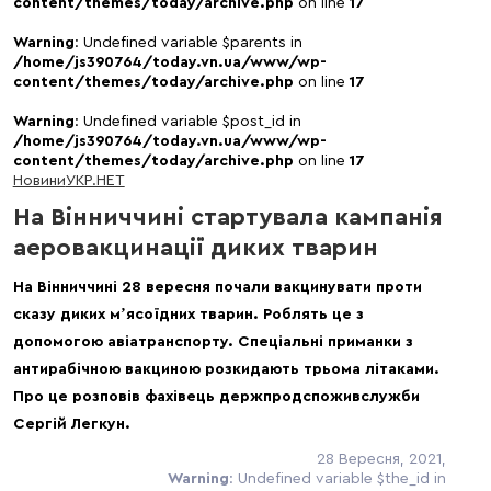
content/themes/today/archive.php
on line
17
Warning
: Undefined variable $parents in
/home/js390764/today.vn.ua/www/wp-
content/themes/today/archive.php
on line
17
Warning
: Undefined variable $post_id in
/home/js390764/today.vn.ua/www/wp-
content/themes/today/archive.php
on line
17
Новини
УКР.НЕТ
На Вінниччині стартувала кампанія
аеровакцинації диких тварин
На Вінниччині 28 вересня почали вакцинувати проти
сказу диких мʼясоїдних тварин. Роблять це з
допомогою авіатранспорту. Спеціальні приманки з
антирабічною вакциною розкидають трьома літаками.
Про це розповів фахівець держпродспоживслужби
Сергій Легкун.
28 Вересня, 2021,
Warning
: Undefined variable $the_id in