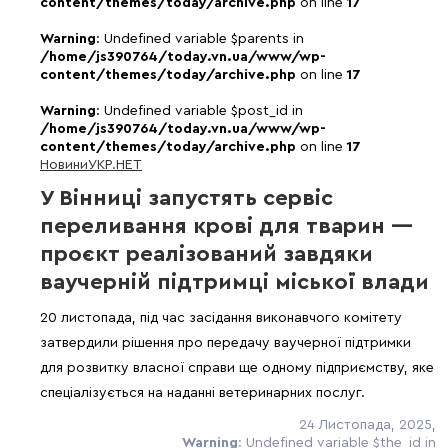
content/themes/today/archive.php
on line
17
Warning
: Undefined variable $parents in
/home/js390764/today.vn.ua/www/wp-
content/themes/today/archive.php
on line
17
Warning
: Undefined variable $post_id in
/home/js390764/today.vn.ua/www/wp-
content/themes/today/archive.php
on line
17
Новини
УКР.НЕТ
У Вінниці запустять сервіс
переливання крові для тварин —
проєкт реалізований завдяки
ваучерній підтримці міської влади
20 листопада, під час засідання виконавчого комітету
затвердили рішення про передачу ваучерної підтримки
для розвитку власної справи ще одному підприємству, яке
спеціалізується на наданні ветеринарних послуг.
24 Листопада, 2025,
Warning
: Undefined variable $the_id in