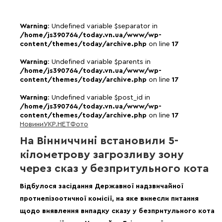
Warning
: Undefined variable $separator in
/home/js390764/today.vn.ua/www/wp-
content/themes/today/archive.php
on line
17
Warning
: Undefined variable $parents in
/home/js390764/today.vn.ua/www/wp-
content/themes/today/archive.php
on line
17
Warning
: Undefined variable $post_id in
/home/js390764/today.vn.ua/www/wp-
content/themes/today/archive.php
on line
17
Новини
УКР.НЕТ
Фото
На Вінниччині встановили 5-
кілометрову загрозливу зону
через сказ у безпритульного кота
Відбулося засідання Державної надзвичайної
протиепізоотичної комісії, на яке винесли питання
щодо виявлення випадку сказу у безпритульного кота