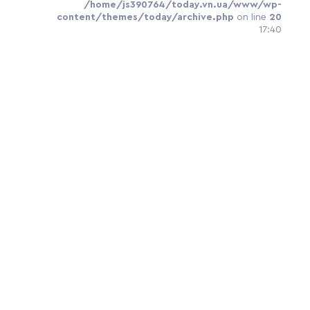
/home/js390764/today.vn.ua/www/wp-
content/themes/today/archive.php
on line
20
17:40