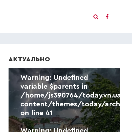
Warning
: Undefined
variable $separator in
/home/js390764/today.vn.ua/
content/themes/today/archive
АКТУАЛЬНО
on line
41
Warning
: Undefined
variable $parents in
/home/js390764/today.vn.ua/
content/themes/today/archive
on line
41
Warning
: Undefined
Warning
variable $separator in
: Undefined