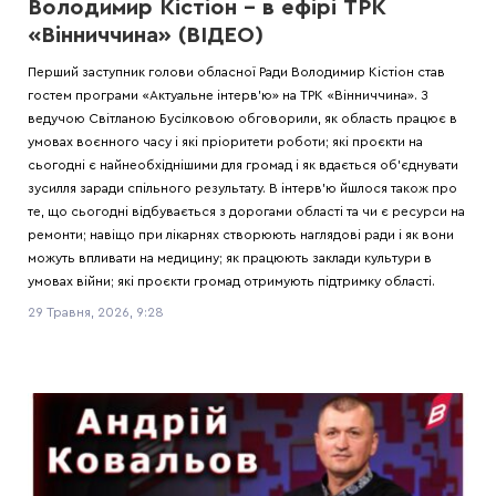
Володимир Кістіон – в ефірі ТРК
«Вінниччина» (ВІДЕО)
Перший заступник голови обласної Ради Володимир Кістіон став
гостем програми «Актуальне інтерв’ю» на ТРК «Вінниччина». З
ведучою Світланою Бусілковою обговорили, як область працює в
умовах воєнного часу і які пріоритети роботи; які проєкти на
сьогодні є найнеобхіднішими для громад і як вдається об’єднувати
зусилля заради спільного результату. В інтерв’ю йшлося також про
те, що сьогодні відбувається з дорогами області та чи є ресурси на
ремонти; навіщо при лікарнях створюють наглядові ради і як вони
можуть впливати на медицину; як працюють заклади культури в
умовах війни; які проєкти громад отримують підтримку області.
29 Травня, 2026, 9:28