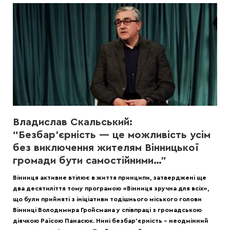
Владислав Скальський:
“Безбар’єрність — це можливість усім
без виключення жителям Вінницької
громади бути самостійними…”
Вінниця активне втілює в життя принципи, затверджені ще
два десятиліття тому програмою «Вінниця зручна для всіх»,
що були прийняті з ініціативи тодішнього міського голови
Вінниці Володимира Гройсмана у співпраці з громадською
діячкою Раїсою Панасюк. Нині безбар’єрність – неодмінний