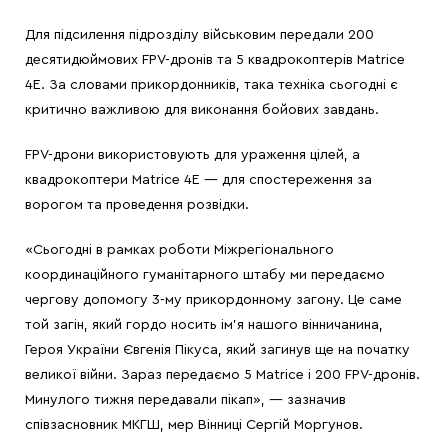
Для підсилення підрозділу військовим передали 200
десятидюймових FPV-дронів та 5 квадрокоптерів Matrice
4E. За словами прикордонників, така техніка сьогодні є
критично важливою для виконання бойових завдань.
FPV-дрони використовують для ураження цілей, а
квадрокоптери Matrice 4E — для спостереження за
ворогом та проведення розвідки.
«Сьогодні в рамках роботи Міжрегіонального
координаційного гуманітарного штабу ми передаємо
чергову допомогу 3-му прикордонному загону. Це саме
той загін, який гордо носить ім’я нашого вінничанина,
Героя України Євгенія Пікуса, який загинув ще на початку
великої війни. Зараз передаємо 5 Matrice і 200 FPV-дронів.
Минулого тижня передавали пікап», — зазначив
співзасновник МКГШ, мер Вінниці Сергій Моргунов.