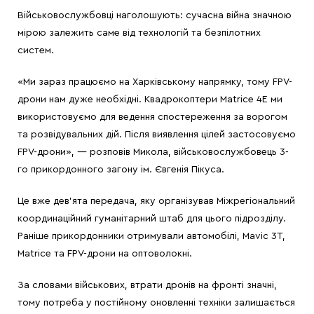
Військовослужбовці наголошують: сучасна війна значною
мірою залежить саме від технологій та безпілотних
систем.
«Ми зараз працюємо на Харківському напрямку, тому FPV-
дрони нам дуже необхідні. Квадрокоптери Matrice 4E ми
використовуємо для ведення спостереження за ворогом
та розвідувальних дій. Після виявлення цілей застосовуємо
FPV-дрони», — розповів Микола, військовослужбовець 3-
го прикордонного загону ім. Євгенія Пікуса.
Це вже дев’ята передача, яку організував Міжрегіональний
координаційний гуманітарний штаб для цього підрозділу.
Раніше прикордонники отримували автомобілі, Mavic 3T,
Matrice та FPV-дрони на оптоволокні.
За словами військових, втрати дронів на фронті значні,
тому потреба у постійному оновленні техніки залишається