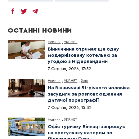
ОСТАННІ НОВИНИ
Новини
,
УКР.НЕТ
Вінниччина отримає ще одну
модернізовану котельню за
угодою з Нідерландами
7 Серпня, 2026, 17:52
Новини
,
УКР.НЕТ
,
Фото
На Вінниччині 51-річного чоловіка
засудили за розповсюдження
дитячої порнографії
7 Серпня, 2026, 15:32
Новини
,
УКР.НЕТ
Офіс туризму Вінниці запрошує
на прогулянку катером по
Південному Бугу