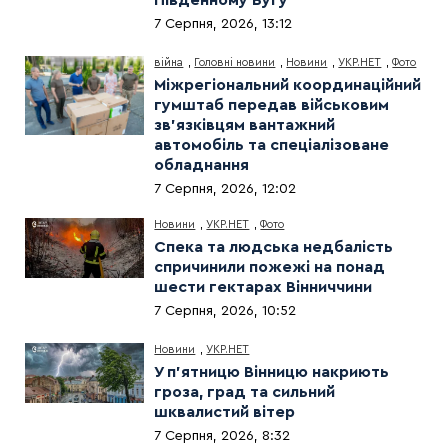
7 Серпня, 2026, 13:12
війна
,
Головні новини
,
Новини
,
УКР.НЕТ
,
Фото
Міжрегіональний координаційний
гумштаб передав військовим
зв’язківцям вантажний
автомобіль та спеціалізоване
обладнання
7 Серпня, 2026, 12:02
Новини
,
УКР.НЕТ
,
Фото
Спека та людська недбалість
спричинили пожежі на понад
шести гектарах Вінниччини
7 Серпня, 2026, 10:52
Новини
,
УКР.НЕТ
У п’ятницю Вінницю накриють
гроза, град та сильний
шквалистий вітер
7 Серпня, 2026, 8:32