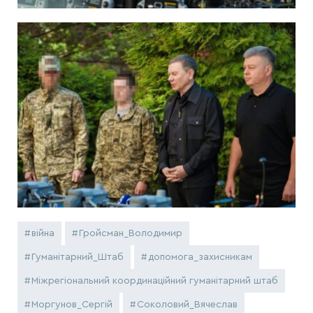
війна
Гройсман_Володимир
Гуманітарний_Штаб
допомога_захисникам
Міжрегіональний координаційний гуманітарний штаб
Моргунов_Сергій
Соколовий_Вячеслав