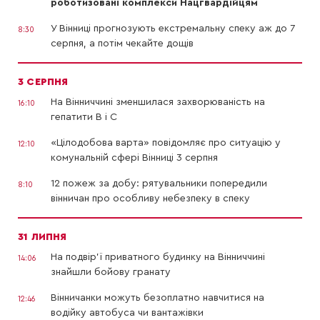
роботизовані комплекси Нацгвардійцям
У Вінниці прогнозують екстремальну спеку аж до 7
8:30
серпня, а потім чекайте дощів
3 СЕРПНЯ
На Вінниччині зменшилася захворюваність на
16:10
гепатити В і С
«Цілодобова варта» повідомляє про ситуацію у
12:10
комунальній сфері Вінниці 3 серпня
12 пожеж за добу: рятувальники попередили
8:10
вінничан про особливу небезпеку в спеку
31 ЛИПНЯ
На подвір’ї приватного будинку на Вінниччині
14:06
знайшли бойову гранату
Вінничанки можуть безоплатно навчитися на
12:46
водійку автобуса чи вантажівки