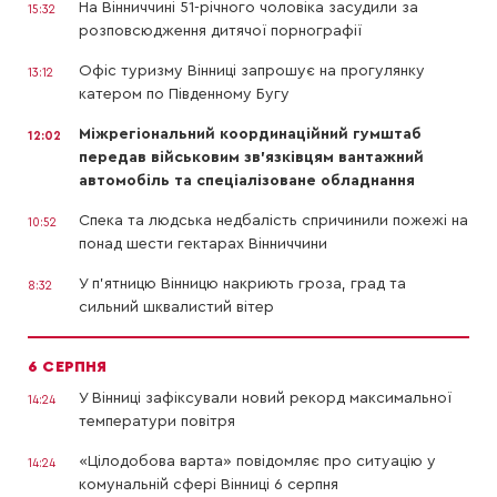
На Вінниччині 51-річного чоловіка засудили за
15:32
розповсюдження дитячої порнографії
Офіс туризму Вінниці запрошує на прогулянку
13:12
катером по Південному Бугу
Міжрегіональний координаційний гумштаб
12:02
передав військовим зв’язківцям вантажний
автомобіль та спеціалізоване обладнання
Спека та людська недбалість спричинили пожежі на
10:52
понад шести гектарах Вінниччини
У п’ятницю Вінницю накриють гроза, град та
8:32
сильний шквалистий вітер
6 СЕРПНЯ
У Вінниці зафіксували новий рекорд максимальної
14:24
температури повітря
«Цілодобова варта» повідомляє про ситуацію у
14:24
комунальній сфері Вінниці 6 серпня