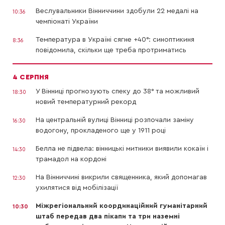
Веслувальники Вінниччини здобули 22 медалі на
10:36
чемпіонаті України
Температура в Україні сягне +40°: синоптикиня
8:36
повідомила, скільки ще треба протриматись
4 СЕРПНЯ
У Вінниці прогнозують спеку до 38° та можливий
18:30
новий температурний рекорд
На центральній вулиці Вінниці розпочали заміну
16:30
водогону, прокладеного ще у 1911 році
Белла не підвела: вінницькі митники виявили кокаїн і
14:30
трамадол на кордоні
На Вінниччині викрили священника, який допомагав
12:30
ухилятися від мобілізації
Міжрегіональний координаційний гуманітарний
10:30
штаб передав два пікапи та три наземні