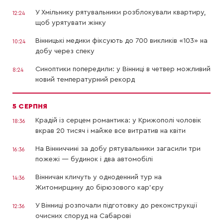
У Хмільнику рятувальники розблокували квартиру,
12:24
щоб урятувати жінку
Вінницькі медики фіксують до 700 викликів «103» на
10:24
добу через спеку
Синоптики попередили: у Вінниці в четвер можливий
8:24
новий температурний рекорд
5 СЕРПНЯ
Крадій із серцем романтика: у Крижополі чоловік
18:36
вкрав 20 тисяч і майже все витратив на квіти
На Вінниччині за добу рятувальники загасили три
16:36
пожежі — будинок і два автомобілі
Вінничан кличуть у одноденний тур на
14:36
Житомирщину до бірюзового кар’єру
У Вінниці розпочали підготовку до реконструкції
12:36
очисних споруд на Сабарові