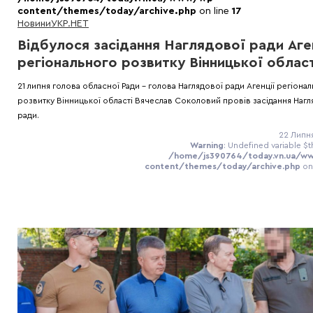
content/themes/today/archive.php
on line
17
Новини
УКР.НЕТ
Відбулося засідання Наглядової ради Аге
регіонального розвитку Вінницької област
21 липня голова обласної Ради - голова Наглядової ради Агенції регіона
розвитку Вінницької області Вячеслав Соколовий провів засідання Нагл
ради.
22 Липня
Warning
: Undefined variable $t
/home/js390764/today.vn.ua/w
content/themes/today/archive.php
on