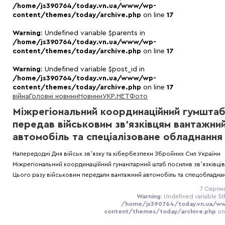
/home/js390764/today.vn.ua/www/wp-
content/themes/today/archive.php
on line
17
Warning
: Undefined variable $parents in
/home/js390764/today.vn.ua/www/wp-
content/themes/today/archive.php
on line
17
Warning
: Undefined variable $post_id in
/home/js390764/today.vn.ua/www/wp-
content/themes/today/archive.php
on line
17
війна
Головні новини
Новини
УКР.НЕТ
Фото
Міжрегіональний координаційний гумшта
передав військовим зв’язківцям вантажни
автомобіль та спеціалізоване обладнання
Напередодні Дня військ звʼязку та кібербезпеки Збройних Сил України
Міжрегіональний координаційний гуманітарний штаб посилив звʼязківців
Цього разу військовим передали вантажний автомобіль та спецобладна
7 Серпня
Warning
: Undefined variable $t
/home/js390764/today.vn.ua/w
content/themes/today/archive.php
on