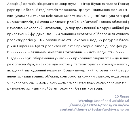
Асоціації органів місцевого самоврядування Ігор Шутак та голова Грома
ради при обласній Раді Наталія Морозова. Присутні хвилиною мовчання
вшанували пам'ять про всіх захисників та захисниць, які загинули за Украї
мирних жителів, які стали жертвами російської агресії. Голова обласної
Вячеслав Соколовий наголосив, що порядок денний Координаційної р
присвячений фундаментальним питанням екологічної безпеки та сталого
розвитку регіону. - Ми розглянемо стан охорони водних ресурсів басе
річки Південний Буг та розвиток об'єктів природно-заповідного фонду
Вінниччини, – зазначив Вячеслав Соколовий. - Якість води, стан річки
Південний Буг і збереження унікальних природних ландшафтів - це ті пит
де обласна Рада, військові адміністрації та територіальні громади мають 
як єдиний злагоджений механізм. Вода - вичерпний і стратегічний ресур
інвентаризації водних об'єктів, контролю за кожним ставком, модернізац
очисних споруд та жорсткого дотримання меж водоохоронних зон ми
ризикуємо залишити майбутні покоління без питної води.
20 Липня
Warning
: Undefined variable $t
/home/js390764/today.vn.ua/w
content/themes/today/archive.php
on
Warning
: Undefined