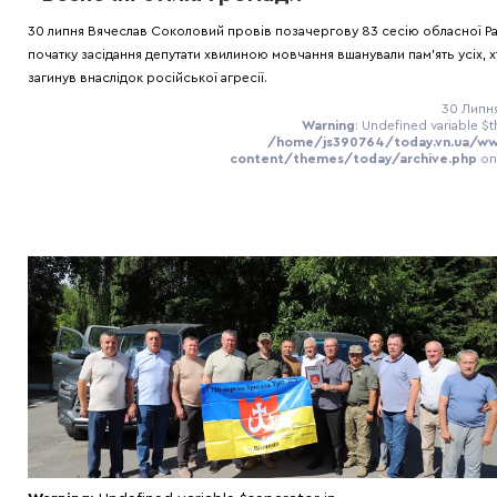
30 липня Вячеслав Соколовий провів позачергову 83 сесію обласної Ра
початку засідання депутати хвилиною мовчання вшанували пам’ять усіх, х
загинув внаслідок російської агресії.
30 Липня
Warning
: Undefined variable $t
/home/js390764/today.vn.ua/w
content/themes/today/archive.php
on