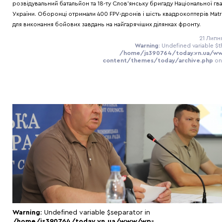
розвідувальний батальйон та 18-ту Слов'янську бригаду Національної гва
України. Оборонці отримали 400 FPV-дронів і шість квадрокоптерів Matr
для виконання бойових завдань на найгарячіших ділянках фронту.
21 Липн
Warning
: Undefined variable $t
/home/js390764/today.vn.ua/w
content/themes/today/archive.php
on
Warning
: Undefined variable $separator in
/home/js390764/today.vn.ua/www/wp-