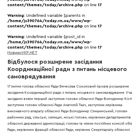
content/themes/today/archive.php
on line
17
Warning
: Undefined variable $parents in
/home/js390764/today.vn.ua/www/wp-
content/themes/today/archive.php
on line
17
Warning
: Undefined variable $post_id in
/home/js390764/today.vn.ua/www/wp-
content/themes/today/archive.php
on line
17
Новини
УКР.НЕТ
Відбулося розширене засідання
Координаційної ради з питань місцевого
самоврядування
17 липня голова обласної Ради Вячеслав Соколовий провів розширене
засідання Координаційної ради з питань місцевого самоврядування. Уча
засіданні взяли перший заступник голови обласної Ради Володимир Кісті
заступник голови обласної Ради Анатолій Ткач, заступник керівника
виконавчого апарату обласної Ради Володимир Слишинський, голови
районних рад, сільські, селищні, міські голови, керівники департаментів
обласної державної адміністрації, голови та члени постійних комісій об
Ради, керівники фракцій обласної Ради, керівник Секретаріату обласної