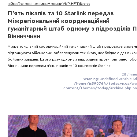
війна
Головні новини
Новини
УКР.НЕТ
Фото
П’ять пікапів та 10 Starlink передав
Міжрегіональний координаційний
гуманітарний штаб одному з підрозділів 
Вінниччини
Міжрегіональний координаційний гуманітарний штаб продовжує систем
підтримувати військових, забезпечуючи технікою, необхідною для вико
бойових завдань. Цього разу одному з підрозділів протиповітряної об
Вінниччини передали п'ять пікапів та 10 комплектів Starlink.
28 Липня
Warning
: Undefined variable $t
/home/js390764/today.vn.ua/w
content/themes/today/archive.php
on