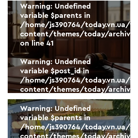
on line
41
Warning
: Undefined
Новини
УКР.НЕТ
variable $parents in
/home/js390764/today.vn.ua/
Вінниччина отримає ще одну
модернізовану котельню за
content/themes/today/archive.
угодою з Нідерландами
on line
41
7 СЕРПНЯ, 2026
Warning
: Undefined
Warning
: Undefined
variable $separator in
variable $post_id in
/home/js390764/today.vn.ua/
/home/js390764/today.vn.ua/
content/themes/today/archive.
content/themes/today/archive.
on line
41
on line
41
Новини
УКР.НЕТ
Фото
Warning
: Undefined
variable $parents in
На Вінниччині 51-річного
/home/js390764/today.vn.ua/
чоловіка засудили за
розповсюдження дитячої
content/themes/today/archive.