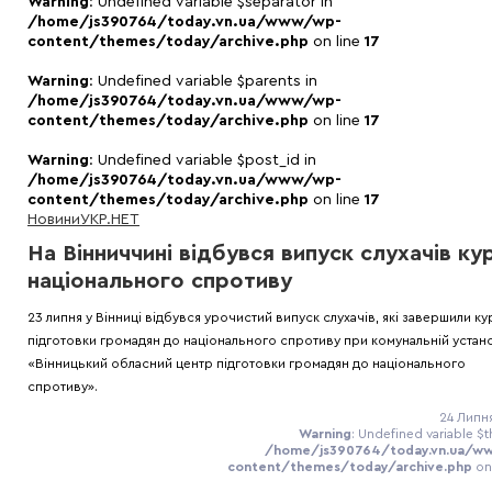
Warning
: Undefined variable $separator in
/home/js390764/today.vn.ua/www/wp-
content/themes/today/archive.php
on line
17
Warning
: Undefined variable $parents in
/home/js390764/today.vn.ua/www/wp-
content/themes/today/archive.php
on line
17
Warning
: Undefined variable $post_id in
/home/js390764/today.vn.ua/www/wp-
content/themes/today/archive.php
on line
17
Новини
УКР.НЕТ
На Вінниччині відбувся випуск слухачів ку
національного спротиву
23 липня у Вінниці відбувся урочистий випуск слухачів, які завершили ку
підготовки громадян до національного спротиву при комунальній устан
«Вінницький обласний центр підготовки громадян до національного
спротиву».
24 Липня
Warning
: Undefined variable $t
/home/js390764/today.vn.ua/w
content/themes/today/archive.php
on