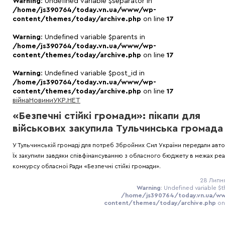
Warning
: Undefined variable $separator in
/home/js390764/today.vn.ua/www/wp-
content/themes/today/archive.php
on line
17
Warning
: Undefined variable $parents in
/home/js390764/today.vn.ua/www/wp-
content/themes/today/archive.php
on line
17
Warning
: Undefined variable $post_id in
/home/js390764/today.vn.ua/www/wp-
content/themes/today/archive.php
on line
17
війна
Новини
УКР.НЕТ
«Безпечні стійкі громади»: пікапи для
військових закупила Тульчинська громада
У Тульчинській громаді для потреб Збройних Сил України передали авто
Їх закупили завдяки співфінансуванню з обласного бюджету в межах реал
конкурсу обласної Ради «Безпечні стійкі громади».
28 Липня
Warning
: Undefined variable $t
/home/js390764/today.vn.ua/w
content/themes/today/archive.php
on