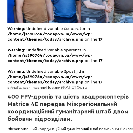
Warning
: Undefined variable $separator in
/home/js390764/today.vn.ua/www/wp-
content/themes/today/archive.php
on line
17
Warning
: Undefined variable $parents in
/home/js390764/today.vn.ua/www/wp-
content/themes/today/archive.php
on line
17
Warning
: Undefined variable $post_id in
/home/js390764/today.vn.ua/www/wp-
content/themes/today/archive.php
on line
17
війна
Головні новини
Новини
УКР.НЕТ
Фото
400 FPV-дронів та шість квадрокоптерів
Matrice 4E передав Міжрегіональний
координаційний гуманітарний штаб двом
бойовим підрозділам.
Міжрегіональний координаційний гуманітарний штаб посилив 131-й окре