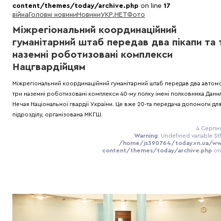
content/themes/today/archive.php
on line
17
війна
Головні новини
Новини
УКР.НЕТ
Фото
Міжрегіональний координаційний
гуманітарний штаб передав два пікапи та 
наземні роботизовані комплекси
Нацгвардійцям
Міжрегіональний координаційний гуманітарний штаб передав два автомоб
три наземні роботизовані комплекси 40-му полку імені полковника Дани
Нечая Національної гвардії України. Це вже 20-та передача допомоги дл
підрозділу, організована МКГШ.
4 Серпня
Warning
: Undefined variable $t
/home/js390764/today.vn.ua/w
content/themes/today/archive.php
on