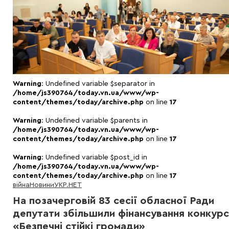
Warning
: Undefined variable $separator in
/home/js390764/today.vn.ua/www/wp-
content/themes/today/archive.php
on line
17
Warning
: Undefined variable $parents in
/home/js390764/today.vn.ua/www/wp-
content/themes/today/archive.php
on line
17
Warning
: Undefined variable $post_id in
/home/js390764/today.vn.ua/www/wp-
content/themes/today/archive.php
on line
17
війна
Новини
УКР.НЕТ
На позачерговій 83 сесії обласної Ради
депутати збільшили фінансування конкур
«Безпечні стійкі громади»