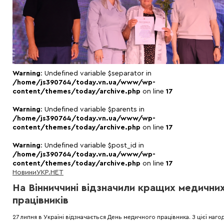
Warning
: Undefined variable $separator in
/home/js390764/today.vn.ua/www/wp-
content/themes/today/archive.php
on line
17
Warning
: Undefined variable $parents in
/home/js390764/today.vn.ua/www/wp-
content/themes/today/archive.php
on line
17
Warning
: Undefined variable $post_id in
/home/js390764/today.vn.ua/www/wp-
content/themes/today/archive.php
on line
17
Новини
УКР.НЕТ
На Вінниччині відзначили кращих медични
працівників
27 липня в Україні відзначається День медичного працівника. З цієї наго