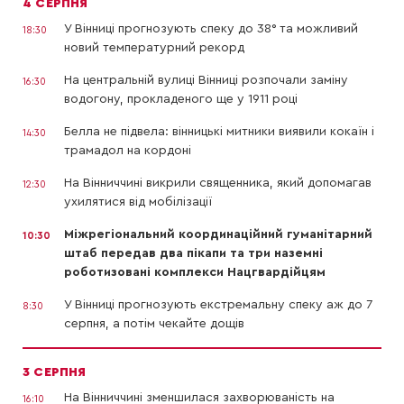
4 СЕРПНЯ
У Вінниці прогнозують спеку до 38° та можливий
18:30
новий температурний рекорд
На центральній вулиці Вінниці розпочали заміну
16:30
водогону, прокладеного ще у 1911 році
Белла не підвела: вінницькі митники виявили кокаїн і
14:30
трамадол на кордоні
На Вінниччині викрили священника, який допомагав
12:30
ухилятися від мобілізації
Міжрегіональний координаційний гуманітарний
10:30
штаб передав два пікапи та три наземні
роботизовані комплекси Нацгвардійцям
У Вінниці прогнозують екстремальну спеку аж до 7
8:30
серпня, а потім чекайте дощів
3 СЕРПНЯ
На Вінниччині зменшилася захворюваність на
16:10