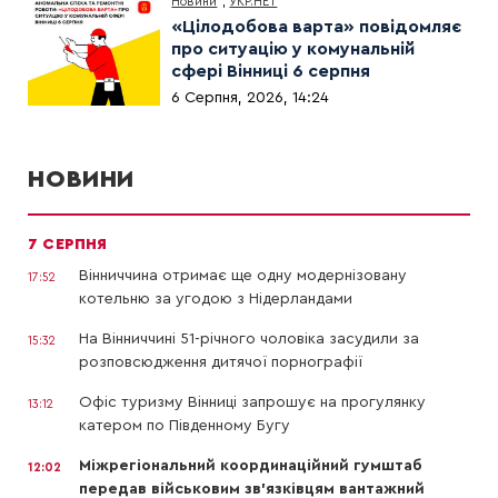
Новини
,
УКР.НЕТ
«Цілодобова варта» повідомляє
про ситуацію у комунальній
сфері Вінниці 6 серпня
6 Серпня, 2026, 14:24
НОВИНИ
7 СЕРПНЯ
Вінниччина отримає ще одну модернізовану
17:52
котельню за угодою з Нідерландами
На Вінниччині 51-річного чоловіка засудили за
15:32
розповсюдження дитячої порнографії
Офіс туризму Вінниці запрошує на прогулянку
13:12
катером по Південному Бугу
Міжрегіональний координаційний гумштаб
12:02
передав військовим зв’язківцям вантажний