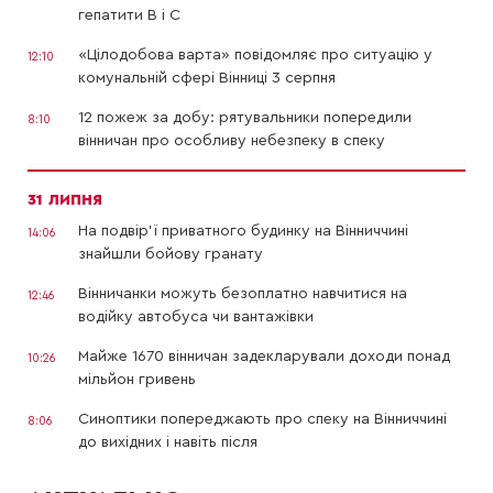
гепатити В і С
«Цілодобова варта» повідомляє про ситуацію у
12:10
комунальній сфері Вінниці 3 серпня
12 пожеж за добу: рятувальники попередили
8:10
вінничан про особливу небезпеку в спеку
31 ЛИПНЯ
На подвір’ї приватного будинку на Вінниччині
14:06
знайшли бойову гранату
Вінничанки можуть безоплатно навчитися на
12:46
водійку автобуса чи вантажівки
Майже 1670 вінничан задекларували доходи понад
10:26
мільйон гривень
Синоптики попереджають про спеку на Вінниччині
8:06
до вихідних і навіть після