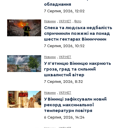
обладнання
7 Серпня, 2026, 12:02
Новини
,
УКР.НЕТ
,
Фото
Спека та людська недбалість
спричинили пожежі на понад
шести гектарах Вінниччини
7 Серпня, 2026, 10:52
Новини
,
УКР.НЕТ
У п’ятницю Вінницю накриють
гроза, град та сильний
шквалистий вітер
7 Серпня, 2026, 8:32
Новини
,
УКР.НЕТ
У Вінниці зафіксували новий
рекорд максимальної
температури повітря
6 Серпня, 2026, 14:24