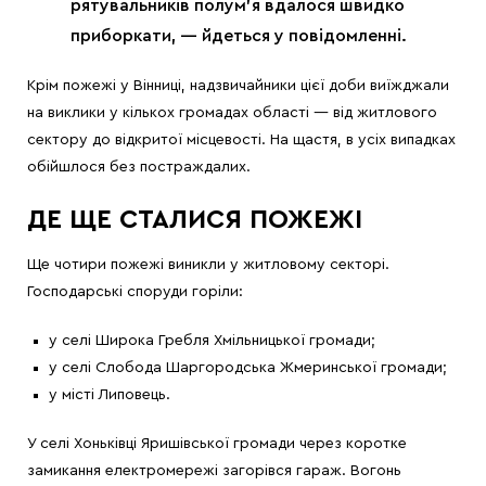
рятувальників полум’я вдалося швидко
приборкати, — йдеться у повідомленні.
Крім пожежі у Вінниці, надзвичайники цієї доби виїжджали
на виклики у кількох громадах області — від житлового
сектору до відкритої місцевості. На щастя, в усіх випадках
обійшлося без постраждалих.
ДЕ ЩЕ СТАЛИСЯ ПОЖЕЖІ
Ще чотири пожежі виникли у житловому секторі.
Господарські споруди горіли:
у селі Широка Гребля Хмільницької громади;
у селі Слобода Шаргородська Жмеринської громади;
у місті Липовець.
У селі Хоньківці Яришівської громади через коротке
замикання електромережі загорівся гараж. Вогонь