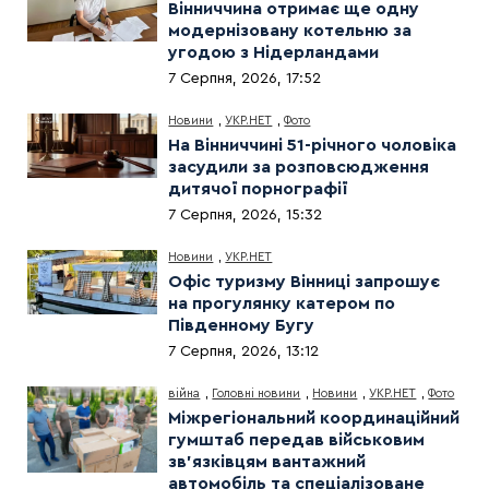
Вінниччина отримає ще одну
модернізовану котельню за
угодою з Нідерландами
7 Серпня, 2026, 17:52
Новини
,
УКР.НЕТ
,
Фото
На Вінниччині 51-річного чоловіка
засудили за розповсюдження
дитячої порнографії
7 Серпня, 2026, 15:32
Новини
,
УКР.НЕТ
Офіс туризму Вінниці запрошує
на прогулянку катером по
Південному Бугу
7 Серпня, 2026, 13:12
війна
,
Головні новини
,
Новини
,
УКР.НЕТ
,
Фото
Міжрегіональний координаційний
гумштаб передав військовим
зв’язківцям вантажний
автомобіль та спеціалізоване