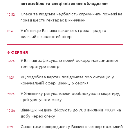
автомобіль та спеціалізоване обладнання
Спека та людська недбалість спричинили пожежі на
10:52
понад шести гектарах Вінниччини
У п’ятницю Вінницю накриють гроза, град та
8:32
сильний шквалистий вітер
6 СЕРПНЯ
У Вінниці зафіксували новий рекорд максимальної
14:24
температури повітря
«Цілодобова варта» повідомляє про ситуацію у
14:24
комунальній сфері Вінниці 6 серпня
У Хмільнику рятувальники розблокували квартиру,
12:24
щоб урятувати жінку
Вінницькі медики фіксують до 700 викликів «103» на
10:24
добу через спеку
Синоптики попередили: у Вінниці в четвер можливий
8:24