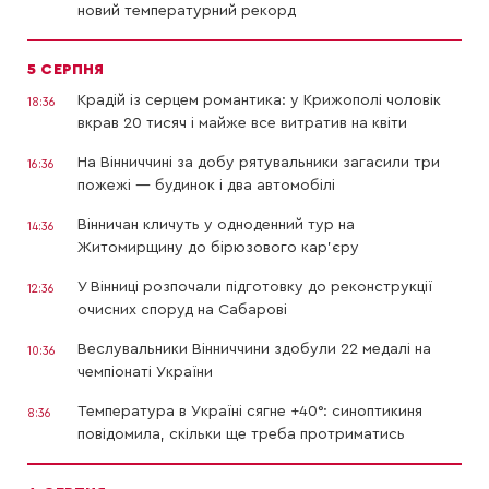
новий температурний рекорд
5 СЕРПНЯ
Крадій із серцем романтика: у Крижополі чоловік
18:36
вкрав 20 тисяч і майже все витратив на квіти
На Вінниччині за добу рятувальники загасили три
16:36
пожежі — будинок і два автомобілі
Вінничан кличуть у одноденний тур на
14:36
Житомирщину до бірюзового кар’єру
У Вінниці розпочали підготовку до реконструкції
12:36
очисних споруд на Сабарові
Веслувальники Вінниччини здобули 22 медалі на
10:36
чемпіонаті України
Температура в Україні сягне +40°: синоптикиня
8:36
повідомила, скільки ще треба протриматись