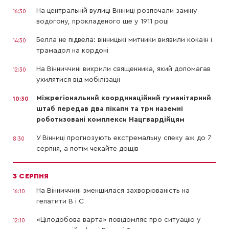
На центральній вулиці Вінниці розпочали заміну
16:30
водогону, прокладеного ще у 1911 році
Белла не підвела: вінницькі митники виявили кокаїн і
14:30
трамадол на кордоні
На Вінниччині викрили священника, який допомагав
12:30
ухилятися від мобілізації
Міжрегіональний координаційний гуманітарний
10:30
штаб передав два пікапи та три наземні
роботизовані комплекси Нацгвардійцям
У Вінниці прогнозують екстремальну спеку аж до 7
8:30
серпня, а потім чекайте дощів
3 СЕРПНЯ
На Вінниччині зменшилася захворюваність на
16:10
гепатити В і С
«Цілодобова варта» повідомляє про ситуацію у
12:10