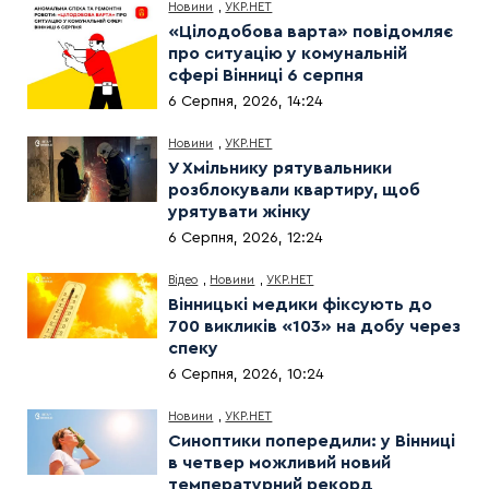
Новини
,
УКР.НЕТ
«Цілодобова варта» повідомляє
про ситуацію у комунальній
сфері Вінниці 6 серпня
6 Серпня, 2026, 14:24
Новини
,
УКР.НЕТ
У Хмільнику рятувальники
розблокували квартиру, щоб
урятувати жінку
6 Серпня, 2026, 12:24
Відео
,
Новини
,
УКР.НЕТ
Вінницькі медики фіксують до
700 викликів «103» на добу через
спеку
6 Серпня, 2026, 10:24
Новини
,
УКР.НЕТ
Синоптики попередили: у Вінниці
в четвер можливий новий
температурний рекорд