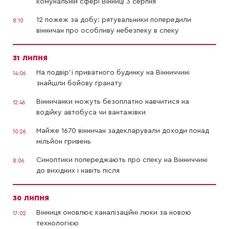
комунальній сфері Вінниці 3 серпня
12 пожеж за добу: рятувальники попередили
8:10
вінничан про особливу небезпеку в спеку
31 ЛИПНЯ
На подвір’ї приватного будинку на Вінниччині
14:06
знайшли бойову гранату
Вінничанки можуть безоплатно навчитися на
12:46
водійку автобуса чи вантажівки
Майже 1670 вінничан задекларували доходи понад
10:26
мільйон гривень
Синоптики попереджають про спеку на Вінниччині
8:06
до вихідних і навіть після
30 ЛИПНЯ
Вінниця оновлює каналізаційні люки за новою
17:02
технологією