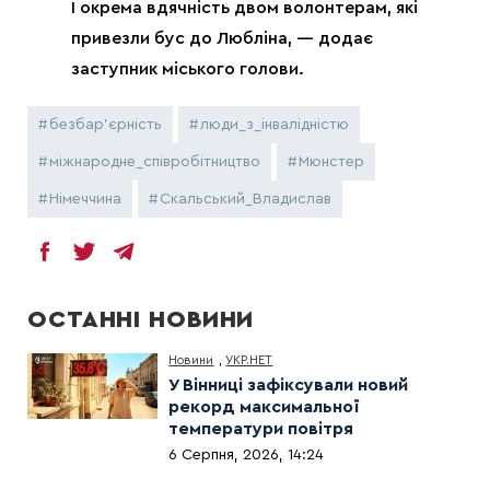
І окрема вдячність двом волонтерам, які
привезли бус до Любліна, — додає
заступник міського голови.
безбар'єрність
люди_з_інвалідністю
міжнародне_співробітництво
Мюнстер
Німеччина
Скальський_Владислав
ОСТАННІ НОВИНИ
Новини
,
УКР.НЕТ
У Вінниці зафіксували новий
рекорд максимальної
температури повітря
6 Серпня, 2026, 14:24