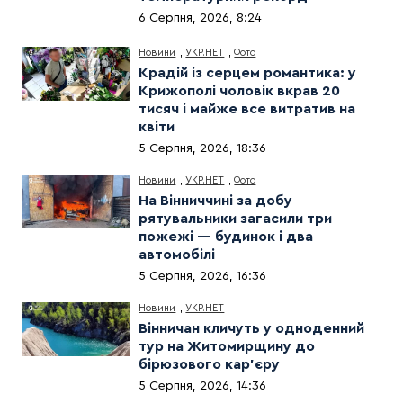
6 Серпня, 2026, 8:24
Новини
,
УКР.НЕТ
,
Фото
Крадій із серцем романтика: у
Крижополі чоловік вкрав 20
тисяч і майже все витратив на
квіти
5 Серпня, 2026, 18:36
Новини
,
УКР.НЕТ
,
Фото
На Вінниччині за добу
рятувальники загасили три
пожежі — будинок і два
автомобілі
5 Серпня, 2026, 16:36
Новини
,
УКР.НЕТ
Вінничан кличуть у одноденний
тур на Житомирщину до
бірюзового кар’єру
5 Серпня, 2026, 14:36