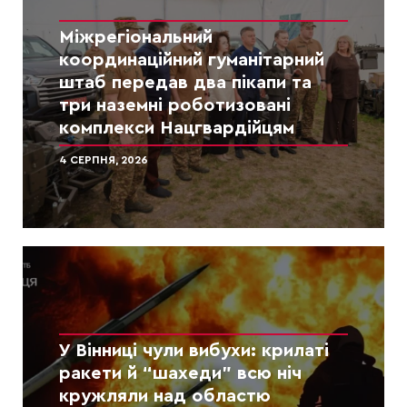
Міжрегіональний
координаційний гуманітарний
штаб передав два пікапи та
три наземні роботизовані
комплекси Нацгвардійцям
4 СЕРПНЯ, 2026
У Вінниці чули вибухи: крилаті
ракети й “шахеди” всю ніч
кружляли над областю