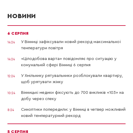
НОВИНИ
6 СЕРПНЯ
У Вінниці зафіксували новий рекорд максимальної
14:24
температури повітря
«Цілодобова варта» повідомляє про ситуацію у
14:24
комунальній сфері Вінниці 6 серпня
У Хмільнику рятувальники розблокували квартиру,
12:24
щоб урятувати жінку
Вінницькі медики фіксують до 700 викликів «103» на
10:24
добу через спеку
Синоптики попередили: у Вінниці в четвер можливий
8:24
новий температурний рекорд
5 СЕРПНЯ