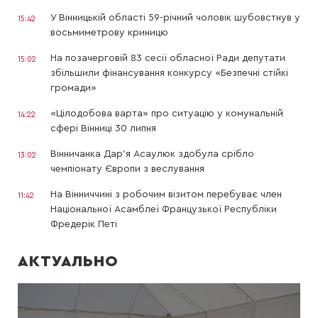
У Вінницькій області 59-річний чоловік шубовстнув у
15:42
восьмиметрову криницю
На позачерговій 83 сесії обласної Ради депутати
15:02
збільшили фінансування конкурсу «Безпечні стійкі
громади»
«Цілодобова варта» про ситуацію у комунальній
14:22
сфері Вінниці 30 липня
Вінничанка Дар’я Асаулюк здобула срібло
13:02
чемпіонату Європи з веслування
На Вінниччині з робочим візитом перебуває член
11:42
Національної Асамблеї Французької Республіки
Фредерік Петі
АКТУАЛЬНО