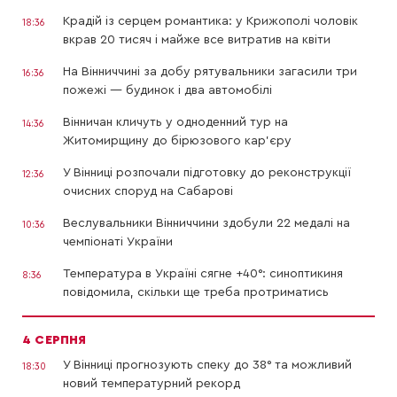
Крадій із серцем романтика: у Крижополі чоловік
18:36
вкрав 20 тисяч і майже все витратив на квіти
На Вінниччині за добу рятувальники загасили три
16:36
пожежі — будинок і два автомобілі
Вінничан кличуть у одноденний тур на
14:36
Житомирщину до бірюзового кар’єру
У Вінниці розпочали підготовку до реконструкції
12:36
очисних споруд на Сабарові
Веслувальники Вінниччини здобули 22 медалі на
10:36
чемпіонаті України
Температура в Україні сягне +40°: синоптикиня
8:36
повідомила, скільки ще треба протриматись
4 СЕРПНЯ
У Вінниці прогнозують спеку до 38° та можливий
18:30
новий температурний рекорд