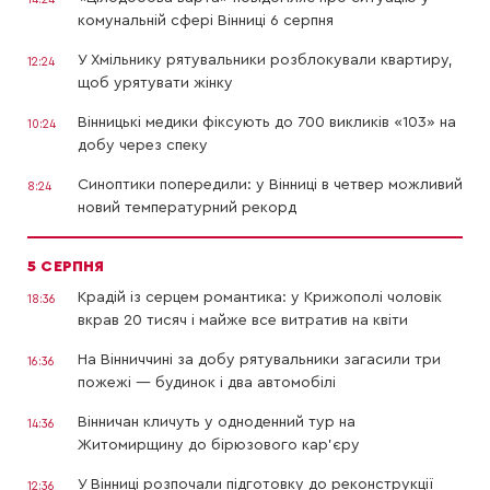
комунальній сфері Вінниці 6 серпня
У Хмільнику рятувальники розблокували квартиру,
12:24
щоб урятувати жінку
Вінницькі медики фіксують до 700 викликів «103» на
10:24
добу через спеку
Синоптики попередили: у Вінниці в четвер можливий
8:24
новий температурний рекорд
5 СЕРПНЯ
Крадій із серцем романтика: у Крижополі чоловік
18:36
вкрав 20 тисяч і майже все витратив на квіти
На Вінниччині за добу рятувальники загасили три
16:36
пожежі — будинок і два автомобілі
Вінничан кличуть у одноденний тур на
14:36
Житомирщину до бірюзового кар’єру
У Вінниці розпочали підготовку до реконструкції
12:36