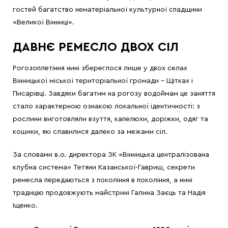
гостей багатство нематеріальної культурної спадщини
«Великої Вінниці».
ДАВНЄ РЕМЕСЛО ДВОХ СІЛ
Рогозоплетіння нині збереглося лише у двох селах
Вінницької міської територіальної громади – Щітках і
Писарівці. Завдяки багатим на рогозу водоймам це заняття
стало характерною ознакою локальної ідентичності: з
рослини виготовляли взуття, капелюхи, доріжки, одяг та
кошики, які славилися далеко за межами сіл.
За словами в.о. директора ЗК «Вінницька централізована
клубна система» Тетяни Казанської-Гавриш, секрети
ремесла передаються з покоління в покоління, а нині
традицію продовжують майстрині Галина Заєць та Надія
Іщенко.