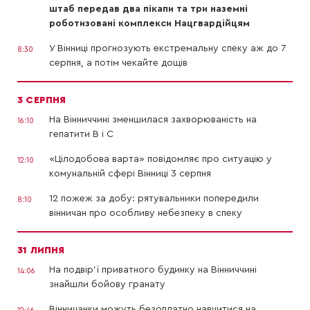
штаб передав два пікапи та три наземні
роботизовані комплекси Нацгвардійцям
У Вінниці прогнозують екстремальну спеку аж до 7
8:30
серпня, а потім чекайте дощів
3 СЕРПНЯ
На Вінниччині зменшилася захворюваність на
16:10
гепатити В і С
«Цілодобова варта» повідомляє про ситуацію у
12:10
комунальній сфері Вінниці 3 серпня
12 пожеж за добу: рятувальники попередили
8:10
вінничан про особливу небезпеку в спеку
31 ЛИПНЯ
На подвір’ї приватного будинку на Вінниччині
14:06
знайшли бойову гранату
Вінничанки можуть безоплатно навчитися на