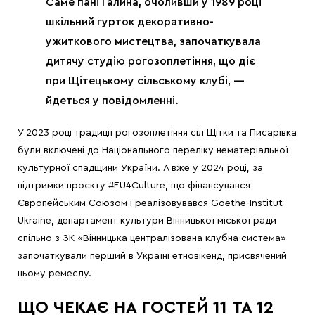
Саме пані Галина, очоливши у 1989 році
шкільний гурток декоративно-
ужиткового мистецтва, започаткувала
дитячу студію рогозоплетіння, що діє
при Щітецькому сільському клубі, —
йдеться у повідомленні.
У 2023 році традиції рогозоплетіння сіл Щітки та Писарівка
були включені до Національного переліку нематеріальної
культурної спадщини України. А вже у 2024 році, за
підтримки проєкту #EU4Culture, що фінансувався
Європейським Союзом і реалізовувався Goethe-Institut
Ukraine, департамент культури Вінницької міської ради
спільно з ЗК «Вінницька централізована клубна система»
започаткували перший в Україні етновікенд, присвячений
цьому ремеслу.
ЩО ЧЕКАЄ НА ГОСТЕЙ 11 ТА 12