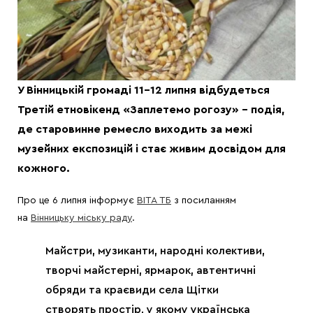
У Вінницькій громаді 11-12 липня відбудеться
Третій етновікенд «Заплетемо рогозу» – подія,
де старовинне ремесло виходить за межі
музейних експозицій і стає живим досвідом для
кожного.
Про це 6 липня інформує
ВІТА ТБ
з посиланням
на
Вінницьку міську раду
.
Майстри, музиканти, народні колективи,
творчі майстерні, ярмарок, автентичні
обряди та краєвиди села Щітки
створять простір, у якому українська