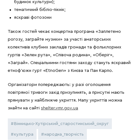
будинок культури);
тематичний бібліо-пікнік;
яскраві фотозони
Також гостей чекає концертна програма «Заплетемо
рогозу, заграйте музики» за участі аматорських
колективів клубних закладів громади та фольклорних
гуртів «Зелен рута», «Співоча родина», «Оберіг»,
«Заграй». Спеціальними гостями заходу стануть яскравий
етноф’южн гурт «EtnoGen» з Києва та Пан Карпо.
Організатори попереджають: у разі оголошення
повітряної тривоги захід призупинять, а присутні мають
прямувати у найближче укриття. Мапу укриттів можна
знайти на сайті
shelter.vmr.gov.ua
Вінницько-Хутірський_старостинський_округ
культура
народна_творчість