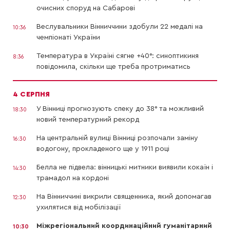
очисних споруд на Сабарові
Веслувальники Вінниччини здобули 22 медалі на
10:36
чемпіонаті України
Температура в Україні сягне +40°: синоптикиня
8:36
повідомила, скільки ще треба протриматись
4 СЕРПНЯ
У Вінниці прогнозують спеку до 38° та можливий
18:30
новий температурний рекорд
На центральній вулиці Вінниці розпочали заміну
16:30
водогону, прокладеного ще у 1911 році
Белла не підвела: вінницькі митники виявили кокаїн і
14:30
трамадол на кордоні
На Вінниччині викрили священника, який допомагав
12:30
ухилятися від мобілізації
Міжрегіональний координаційний гуманітарний
10:30