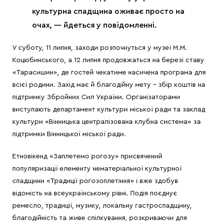
культурна спадщина оживає просто на
очах, — йдеться у повідомленні.
У суботу, 11 липня, заходи розпочнуться у музеї М.М.
Коцюбинського, а 12 липня продовжаться на березі ставу
«Тарасишин», де гостей чекатиме насичена програма для
всієї родини. Захід має й благодійну мету – збір коштів на
підтримку Збройних Сил України. Організаторами
виступають департамент культури міської ради та заклад
культури «Вінницька централізована клубна система» за
підтримки Вінницької міської ради.
Етновікенд «Заплетемо рогозу» присвячений
популяризації елементу нематеріальної культурної
спадщини «Традиції рогозоплетіння» і вже здобув
відомість на всеукраїнському рівні. Подія поєднує
ремесло, традиції, музику, локальну гастроспадщину,
благодійність та живе спілкування, розкриваючи для