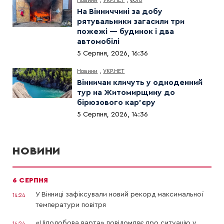
Новини
,
УКР.НЕТ
,
Фото
На Вінниччині за добу
рятувальники загасили три
пожежі — будинок і два
автомобілі
5 Серпня, 2026, 16:36
Новини
,
УКР.НЕТ
Вінничан кличуть у одноденний
тур на Житомирщину до
бірюзового кар’єру
5 Серпня, 2026, 14:36
НОВИНИ
6 СЕРПНЯ
У Вінниці зафіксували новий рекорд максимальної
14:24
температури повітря
«Цілодобова варта» повідомляє про ситуацію у
14:24