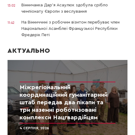
Вінничанка Дар’я Асаулюк здобула срібло
13:02
чемпіонату Європи з веслування
На Вінниччині з робочим візитом перебуває член
11:42
Національної Асамблеї Французької Республіки
Фредерік Петі
АКТУАЛЬНО
Міжрегіональний
координаційний гуманітарний
штаб передав два пікапи та
три наземні роботизовані
комплекси Нацгвардійцям
4 СЕРПНЯ, 2026