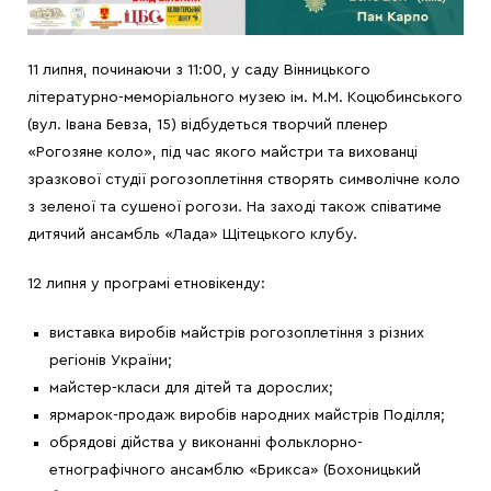
11 липня, починаючи з 11:00, у саду Вінницького
літературно-меморіального музею ім. М.М. Коцюбинського
(вул. Івана Бевза, 15) відбудеться творчий пленер
«Рогозяне коло», під час якого майстри та вихованці
зразкової студії рогозоплетіння створять символічне коло
з зеленої та сушеної рогози. На заході також співатиме
дитячий ансамбль «Лада» Щітецького клубу.
12 липня у програмі етновікенду:
виставка виробів майстрів рогозоплетіння з різних
регіонів України;
майстер-класи для дітей та дорослих;
ярмарок-продаж виробів народних майстрів Поділля;
обрядові дійства у виконанні фольклорно-
етнографічного ансамблю «Брикса» (Бохоницький