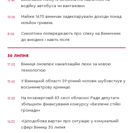
12:46
водійку автобуса чи вантажівки
Майже 1670 вінничан задекларували доходи понад
10:26
мільйон гривень
Синоптики попереджають про спеку на Вінниччині
8:06
до вихідних і навіть після
30 ЛИПНЯ
Вінниця оновлює каналізаційні люки за новою
17:02
технологією
У Вінницькій області 59-річний чоловік шубовстнув у
15:42
восьмиметрову криницю
На позачерговій 83 сесії обласної Ради депутати
15:02
збільшили фінансування конкурсу «Безпечні стійкі
громади»
«Цілодобова варта» про ситуацію у комунальній
14:22
сфері Вінниці 30 липня