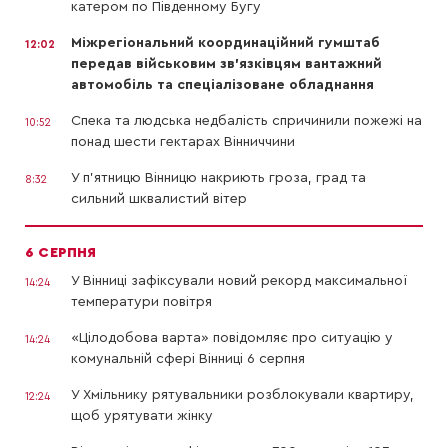
катером по Південному Бугу
Міжрегіональний координаційний гумштаб
12:02
передав військовим зв’язківцям вантажний
автомобіль та спеціалізоване обладнання
Спека та людська недбалість спричинили пожежі на
10:52
понад шести гектарах Вінниччини
У п’ятницю Вінницю накриють гроза, град та
8:32
сильний шквалистий вітер
6 СЕРПНЯ
У Вінниці зафіксували новий рекорд максимальної
14:24
температури повітря
«Цілодобова варта» повідомляє про ситуацію у
14:24
комунальній сфері Вінниці 6 серпня
У Хмільнику рятувальники розблокували квартиру,
12:24
щоб урятувати жінку