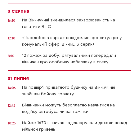
3 СЕРПНЯ
На Вінниччині зменшилася захворюваність на
16:10
гепатити В і С
«Цілодобова варта» повідомляє про ситуацію у
12:10
комунальній сфері Вінниці 3 серпня
12 пожеж за добу: рятувальники попередили
8:10
вінничан про особливу небезпеку в спеку
31 ЛИПНЯ
На подвір’ї приватного будинку на Вінниччині
14:06
знайшли бойову гранату
Вінничанки можуть безоплатно навчитися на
12:46
водійку автобуса чи вантажівки
Майже 1670 вінничан задекларували доходи понад
10:26
мільйон гривень