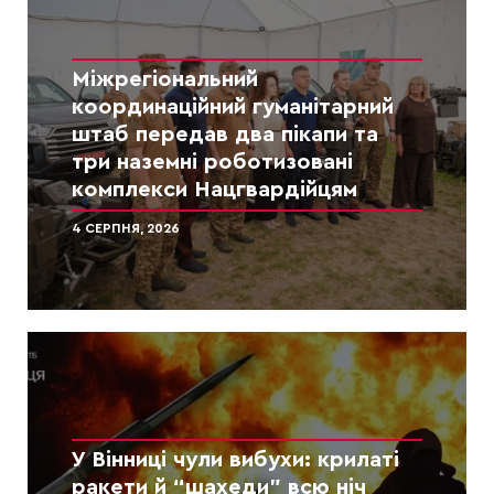
Міжрегіональний
координаційний гуманітарний
штаб передав два пікапи та
три наземні роботизовані
комплекси Нацгвардійцям
4 СЕРПНЯ, 2026
У Вінниці чули вибухи: крилаті
ракети й “шахеди” всю ніч