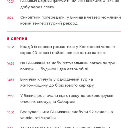
Вінницькі медики фіксують до 700 викликів «103» на
10:24
добу через спеку
Синоптики попередили: у Вінниці в четвер можливий
8:24
новий температурний рекорд
5 СЕРПНЯ
Крадій із серцем романтика: у Крижополі чоловік
18:36
вкрав 20 тисяч і майже все витратив на квіти
На Вінниччині за добу рятувальники загасили три
16:36
пожежі — будинок і два автомобілі
Вінничан кличуть у одноденний тур на
14:36
Житомирщину до бірюзового кар’єру
У Вінниці розпочали підготовку до реконструкції
12:36
очисних споруд на Сабарові
Веслувальники Вінниччини здобули 22 медалі на
10:36
чемпіонаті України