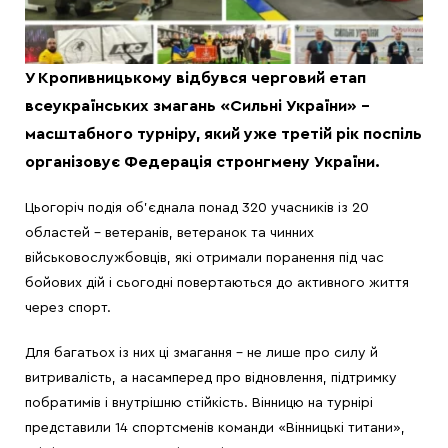
У Кропивницькому відбувся черговий етап
всеукраїнських змагань «Сильні України» –
масштабного турніру, який уже третій рік поспіль
організовує Федерація стронгмену України.
Цьогоріч подія об’єднала понад 320 учасників із 20
областей – ветеранів, ветеранок та чинних
військовослужбовців, які отримали поранення під час
бойових дій і сьогодні повертаються до активного життя
через спорт.
Для багатьох із них ці змагання – не лише про силу й
витривалість, а насамперед про відновлення, підтримку
побратимів і внутрішню стійкість. Вінницю на турнірі
представили 14 спортсменів команди «Вінницькі титани»,