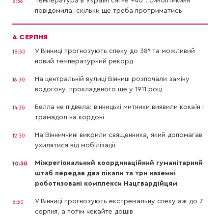
Температура в Україні сягне +40°: синоптикиня
8:36
повідомила, скільки ще треба протриматись
4 СЕРПНЯ
У Вінниці прогнозують спеку до 38° та можливий
18:30
новий температурний рекорд
На центральній вулиці Вінниці розпочали заміну
16:30
водогону, прокладеного ще у 1911 році
Белла не підвела: вінницькі митники виявили кокаїн і
14:30
трамадол на кордоні
На Вінниччині викрили священника, який допомагав
12:30
ухилятися від мобілізації
Міжрегіональний координаційний гуманітарний
10:30
штаб передав два пікапи та три наземні
роботизовані комплекси Нацгвардійцям
У Вінниці прогнозують екстремальну спеку аж до 7
8:30
серпня, а потім чекайте дощів