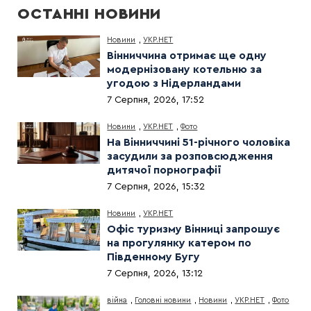
ОСТАННІ НОВИНИ
Новини
,
УКР.НЕТ
Вінниччина отримає ще одну
модернізовану котельню за
угодою з Нідерландами
7 Серпня, 2026, 17:52
Новини
,
УКР.НЕТ
,
Фото
На Вінниччині 51-річного чоловіка
засудили за розповсюдження
дитячої порнографії
7 Серпня, 2026, 15:32
Новини
,
УКР.НЕТ
Офіс туризму Вінниці запрошує
на прогулянку катером по
Південному Бугу
7 Серпня, 2026, 13:12
війна
,
Головні новини
,
Новини
,
УКР.НЕТ
,
Фото