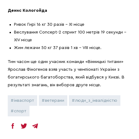
Денис Кологойда
Ривок Гирі 16 кг 30 разів – ХІ місце
Веслування Concept-2 спринт 100 метрів 19 секунди –
ХІV місце
Жим лежачи 50 кг 37 разів 1 хв – VІІІ місце.
Тим часом ще один учасник команди «Вінницькі титани»
Ярослав Фіногенов взяв участь у чемпіонаті України з
богатирського багатоборства, який відбувся у Києві. В
результаті змагань, він виборов друге місце.
інваспорт
ветерани
люди_з_інвалідністю
спорт