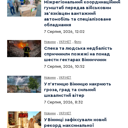
Міжрегіональний координаційний
гумштаб передав військовим
зв’язківцям вантажний
автомобіль та спеціалізоване
обладнання
7 Серпня, 2026, 12:02
Новини
,
УКР.НЕТ
,
Фото
Спека та людська недбалість
спричинили пожежі на понад
шести гектарах Вінниччини
7 Серпня, 2026, 10:52
Новини
,
УКР.НЕТ
У п’ятницю Вінницю накриють
гроза, град та сильний
шквалистий вітер
7 Серпня, 2026, 8:32
Новини
,
УКР.НЕТ
У Вінниці зафіксували новий
рекорд максимальної