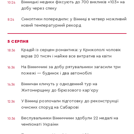
Вінницькі медики фіксують до 700 викликів «103» на
10:24
добу через спеку
Синоптики попередили: у Вінниці в четвер можливий
8:24
новий температурний рекорд
5 СЕРПНЯ
Крадій із серцем романтика: у Крижополі чоловік
18:36
вкрав 20 тисяч і майже все витратив на квіти
На Вінниччині за добу рятувальники загасили три
16:36
пожежі — будинок і два автомобілі
Вінничан кличуть у одноденний тур на
14:36
Житомирщину до бірюзового кар’єру
У Вінниці розпочали підготовку до реконструкції
12:36
очисних споруд на Сабарові
Веслувальники Вінниччини здобули 22 медалі на
10:36
чемпіонаті України