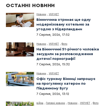
ОСТАННІ НОВИНИ
Новини
,
УКР.НЕТ
Вінниччина отримає ще одну
модернізовану котельню за
угодою з Нідерландами
7 Серпня, 2026, 17:52
Новини
,
УКР.НЕТ
,
Фото
На Вінниччині 51-річного чоловіка
засудили за розповсюдження
дитячої порнографії
7 Серпня, 2026, 15:32
Новини
,
УКР.НЕТ
Офіс туризму Вінниці запрошує
на прогулянку катером по
Південному Бугу
7 Серпня, 2026, 13:12
війна
,
Головні новини
,
Новини
,
УКР.НЕТ
,
Фото