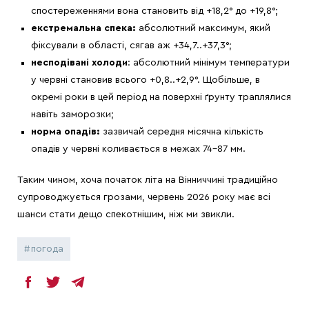
спостереженнями вона становить від +18,2° до +19,8°;
екстремальна спека:
абсолютний максимум, який
фіксували в області, сягав аж +34,7..+37,3°;
несподівані холоди
: абсолютний мінімум температури
у червні становив всього +0,8..+2,9°. Щобільше, в
окремі роки в цей період на поверхні ґрунту траплялися
навіть заморозки;
норма опадів:
зазвичай середня місячна кількість
опадів у червні коливається в межах 74–87 мм.
Таким чином, хоча початок літа на Вінниччині традиційно
супроводжується грозами, червень 2026 року має всі
шанси стати дещо спекотнішим, ніж ми звикли.
погода