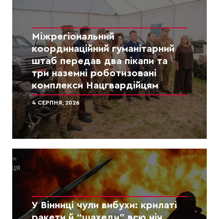
Міжрегіональний
координаційний гуманітарний
штаб передав два пікапи та
три наземні роботизовані
комплекси Нацгвардійцям
4 СЕРПНЯ, 2026
У Вінниці чули вибухи: крилаті
ракети й “шахеди” всю ніч