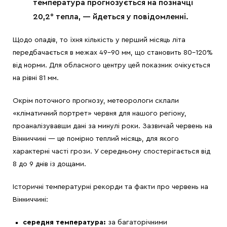
температура прогнозується на позначці
20,2° тепла, — йдеться у повідомленні.
Щодо опадів, то їхня кількість у перший місяць літа
передбачається в межах 49–90 мм, що становить 80–120%
від норми. Для обласного центру цей показник очікується
на рівні 81 мм.
Окрім поточного прогнозу, метеорологи склали
«кліматичний портрет» червня для нашого регіону,
проаналізувавши дані за минулі роки. Зазвичай червень на
Вінниччині — це помірно теплий місяць, для якого
характерні часті грози. У середньому спостерігається від
8 до 9 днів із дощами.
Історичні температурні рекорди та факти про червень на
Вінниччині:
середня температура:
за багаторічними