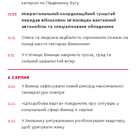
катером по Південному Бугу
Міжрегіональний координаційний гумштаб
12:02
передав військовим зв’язківцям вантажний
автомобіль та спеціалізоване обладнання
Спека та людська недбалість спричинили пожежі на
10:52
понад шести гектарах Вінниччини
У п’ятницю Вінницю накриють гроза, град та
8:32
сильний шквалистий вітер
6 СЕРПНЯ
У Вінниці зафіксували новий рекорд максимальної
14:24
температури повітря
«Цілодобова варта» повідомляє про ситуацію у
14:24
комунальній сфері Вінниці 6 серпня
У Хмільнику рятувальники розблокували квартиру,
12:24
щоб урятувати жінку