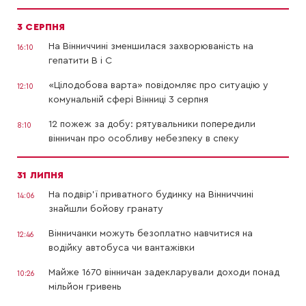
3 СЕРПНЯ
На Вінниччині зменшилася захворюваність на
16:10
гепатити В і С
«Цілодобова варта» повідомляє про ситуацію у
12:10
комунальній сфері Вінниці 3 серпня
12 пожеж за добу: рятувальники попередили
8:10
вінничан про особливу небезпеку в спеку
31 ЛИПНЯ
На подвір’ї приватного будинку на Вінниччині
14:06
знайшли бойову гранату
Вінничанки можуть безоплатно навчитися на
12:46
водійку автобуса чи вантажівки
Майже 1670 вінничан задекларували доходи понад
10:26
мільйон гривень