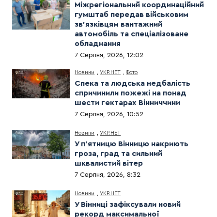
Міжрегіональний координаційний
гумштаб передав військовим
зв’язківцям вантажний
автомобіль та спеціалізоване
обладнання
7 Серпня, 2026, 12:02
Новини
,
УКР.НЕТ
,
Фото
Спека та людська недбалість
спричинили пожежі на понад
шести гектарах Вінниччини
7 Серпня, 2026, 10:52
Новини
,
УКР.НЕТ
У п’ятницю Вінницю накриють
гроза, град та сильний
шквалистий вітер
7 Серпня, 2026, 8:32
Новини
,
УКР.НЕТ
У Вінниці зафіксували новий
рекорд максимальної