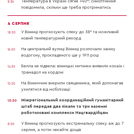
Температура в Україні сягне +40°: синоптикиня
8:36
повідомила, скільки ще треба протриматись
4 СЕРПНЯ
У Вінниці прогнозують спеку до 38° та можливий
18:30
новий температурний рекорд
На центральній вулиці Вінниці розпочали заміну
16:30
водогону, прокладеного ще у 1911 році
Белла не підвела: вінницькі митники виявили кокаїн і
14:30
трамадол на кордоні
На Вінниччині викрили священника, який допомагав
12:30
ухилятися від мобілізації
Міжрегіональний координаційний гуманітарний
10:30
штаб передав два пікапи та три наземні
роботизовані комплекси Нацгвардійцям
У Вінниці прогнозують екстремальну спеку аж до 7
8:30
серпня, а потім чекайте дощів