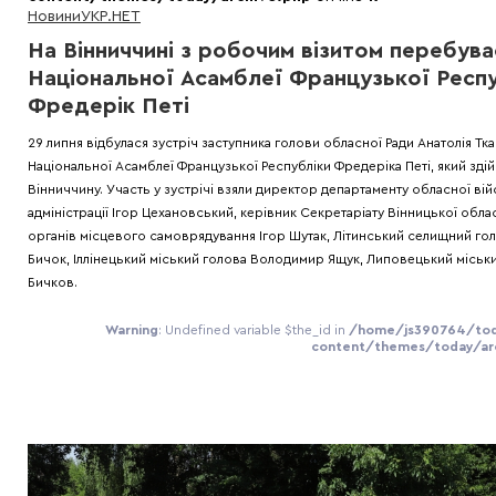
Новини
УКР.НЕТ
На Вінниччині з робочим візитом перебува
Національної Асамблеї Французької Респ
Фредерік Петі
29 липня відбулася зустріч заступника голови обласної Ради Анатолія Тка
Національної Асамблеї Французької Республіки Фредеріка Петі, який здій
Вінниччину. Участь у зустрічі взяли директор департаменту обласної ві
адміністрації Ігор Цехановський, керівник Секретаріату Вінницької облас
органів місцевого самоврядування Ігор Шутак, Літинський селищний гол
Бичок, Іллінецький міський голова Володимир Ящук, Липовецький міськи
Бичков.
Warning
: Undefined variable $the_id in
/home/js390764/tod
content/themes/today/arc