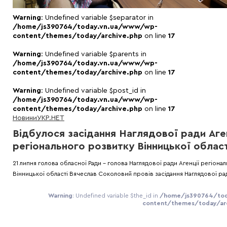
Warning
: Undefined variable $separator in
/home/js390764/today.vn.ua/www/wp-
content/themes/today/archive.php
on line
17
Warning
: Undefined variable $parents in
/home/js390764/today.vn.ua/www/wp-
content/themes/today/archive.php
on line
17
Warning
: Undefined variable $post_id in
/home/js390764/today.vn.ua/www/wp-
content/themes/today/archive.php
on line
17
Новини
УКР.НЕТ
Відбулося засідання Наглядової ради Аге
регіонального розвитку Вінницької област
21 липня голова обласної Ради - голова Наглядової ради Агенції регіона
Вінницької області Вячеслав Соколовий провів засідання Наглядової ра
Warning
: Undefined variable $the_id in
/home/js390764/tod
content/themes/today/arc