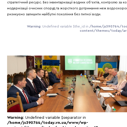
стратегічний ресурс. Без інвентаризації водних об'єктів, контролю за к
модернізації очисних споруд та жорсткого дотримання меж водоохоро
ризикуємо залишити майбутні покоління без питної води.
Warning
: Undefined variable $the_id in
/home/js390764/tod
content/themes/today/arc
Warning
: Undefined variable $separator in
/home/js390764/today.vn.ua/www/wp-