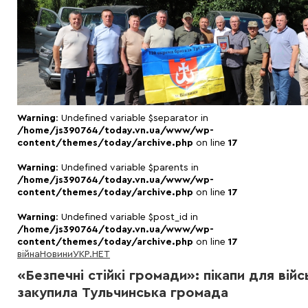
Warning
: Undefined variable $separator in
/home/js390764/today.vn.ua/www/wp-
content/themes/today/archive.php
on line
17
Warning
: Undefined variable $parents in
/home/js390764/today.vn.ua/www/wp-
content/themes/today/archive.php
on line
17
Warning
: Undefined variable $post_id in
/home/js390764/today.vn.ua/www/wp-
content/themes/today/archive.php
on line
17
війна
Новини
УКР.НЕТ
«Безпечні стійкі громади»: пікапи для вій
закупила Тульчинська громада