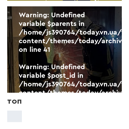
on line
41
Новини
УКР.НЕТ
Warning
: Undefined
variable $parents in
«Цілодобова варта»
/home/js390764/today.vn.ua/
повідомляє про ситуацію у
комунальній сфері Вінниці 6
content/themes/today/archive.
серпня
on line
41
6 СЕРПНЯ, 2026
Warning
: Undefined
variable $post_id in
/home/js390764/today.vn.ua/
content/themes/today/archive.
on line
41
ТОП
Новини
УКР.НЕТ
У Хмільнику рятувальники
розблокували квартиру, щоб