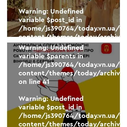
variable $separator in
Warning
: Undefined
/home/js390764/today.vn.ua/
variable $post_id in
content/themes/today/archive.
/home/js390764/today.vn.ua/
on line
41
content/themes/today/archive.
on line
41
Warning
: Undefined
Новини
УКР.НЕТ
variable $parents in
/home/js390764/today.vn.ua/
У Вінниці зафіксували новий
рекорд максимальної
content/themes/today/archive.
температури повітря
on line
41
6 СЕРПНЯ, 2026
Warning
: Undefined
Warning
: Undefined
variable $separator in
variable $post_id in
/home/js390764/today.vn.ua/
/home/js390764/today.vn.ua/
content/themes/today/archive.
content/themes/today/archive.
on line
41