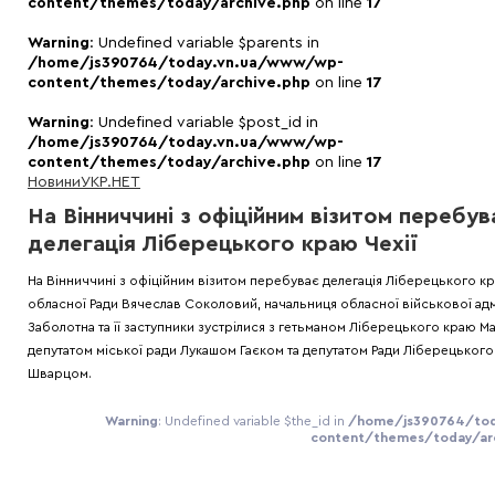
content/themes/today/archive.php
on line
17
Warning
: Undefined variable $parents in
/home/js390764/today.vn.ua/www/wp-
content/themes/today/archive.php
on line
17
Warning
: Undefined variable $post_id in
/home/js390764/today.vn.ua/www/wp-
content/themes/today/archive.php
on line
17
Новини
УКР.НЕТ
На Вінниччині з офіційним візитом перебув
делегація Ліберецького краю Чехії
На Вінниччині з офіційним візитом перебуває делегація Ліберецького кр
обласної Ради Вячеслав Соколовий, начальниця обласної військової адмі
Заболотна та її заступники зустрілися з гетьманом Ліберецького краю М
депутатом міської ради Лукашом Гаєком та депутатом Ради Ліберецьког
Шварцом.
Warning
: Undefined variable $the_id in
/home/js390764/tod
content/themes/today/arc