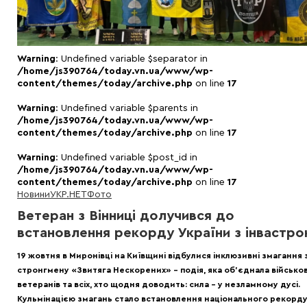
Warning
: Undefined variable $separator in
/home/js390764/today.vn.ua/www/wp-
content/themes/today/archive.php
on line
17
Warning
: Undefined variable $parents in
/home/js390764/today.vn.ua/www/wp-
content/themes/today/archive.php
on line
17
Warning
: Undefined variable $post_id in
/home/js390764/today.vn.ua/www/wp-
content/themes/today/archive.php
on line
17
Новини
УКР.НЕТ
Фото
Ветеран з Вінниці долучився до
встановлення рекорду України з інвастро
19 жовтня в Миронівці на Київщині відбулися інклюзивні змагання з
стронгмену «Звитяга Нескорених» – подія, яка об’єднала військов
ветеранів та всіх, хто щодня доводить: сила – у незламному дусі.
Кульмінацією змагань стало встановлення національного рекорд