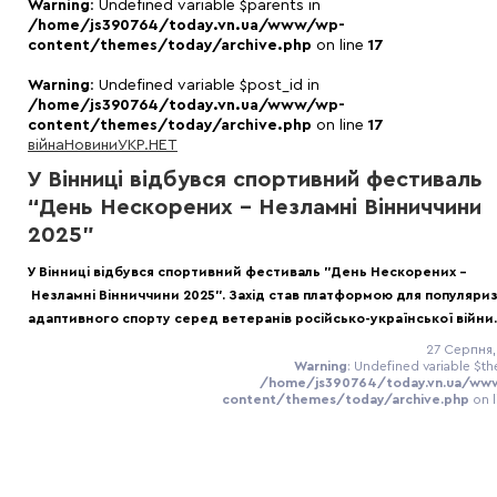
Warning
: Undefined variable $parents in
/home/js390764/today.vn.ua/www/wp-
content/themes/today/archive.php
on line
17
Warning
: Undefined variable $post_id in
/home/js390764/today.vn.ua/www/wp-
content/themes/today/archive.php
on line
17
війна
Новини
УКР.НЕТ
У Вінниці відбувся спортивний фестиваль
“День Нескорених – Незламні Вінниччини
2025”
У Вінниці відбувся спортивний фестиваль "День Нескорених –
Незламні Вінниччини 2025". Захід став платформою для популяриз
адаптивного спорту серед ветеранів російсько-української війни.
27 Серпня,
Warning
: Undefined variable $th
/home/js390764/today.vn.ua/ww
content/themes/today/archive.php
on 