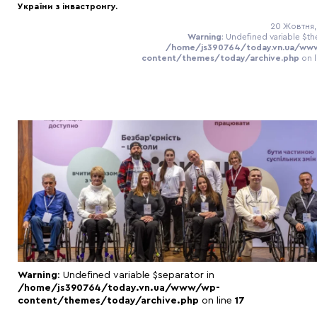
України з інвастронгу.
20 Жовтня,
Warning
: Undefined variable $th
/home/js390764/today.vn.ua/ww
content/themes/today/archive.php
on 
Warning
: Undefined variable $separator in
/home/js390764/today.vn.ua/www/wp-
content/themes/today/archive.php
on line
17