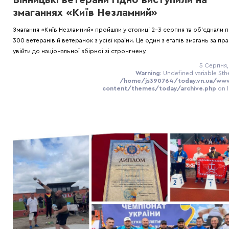
змаганнях «Київ Незламний»
Змагання «Київ Незламний» пройшли у столиці 2-3 серпня та об’єднали 
300 ветеранів й ветеранок з усієї країни. Це один з етапів змагань за пр
увійти до національної збірної зі стронгмену.
5 Серпня,
Warning
: Undefined variable $th
/home/js390764/today.vn.ua/ww
content/themes/today/archive.php
on 