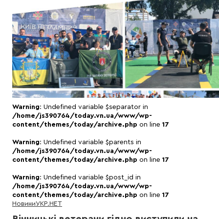
Warning
: Undefined variable $separator in
/home/js390764/today.vn.ua/www/wp-
content/themes/today/archive.php
on line
17
Warning
: Undefined variable $parents in
/home/js390764/today.vn.ua/www/wp-
content/themes/today/archive.php
on line
17
Warning
: Undefined variable $post_id in
/home/js390764/today.vn.ua/www/wp-
content/themes/today/archive.php
on line
17
Новини
УКР.НЕТ
Вінницькі ветерани гідно виступили на