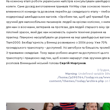
На кожному етапі роботи українських майстрів консультували швейцарс
колеги. Саме досвід виготовлення трамваїв VinWay став основою техніч
впевненості команди та дозволив перейти до складнішого етапу – глибо
модернізації швейцарських вагонів. «Зробили так, щоб цей трамвай був
зручний для маломобільних пасажирів: людей на кріслах колісних, з мил
для мам із візочками, ветеранів на протезах, для людей старшого віку. Це
пілотний зразок, який дає нам можливість оцінити технічне рішення на
практиці. Плануємо масштабувати це рішення на інші швейцарські вагони
Tram2000. Безбар’єрність у Вінниці розвиваємо з 2006 року. Уже 70%
громадського транспорту – доступний. Усі автобуси та більшість тролей
З трамваями складніше. Тому зараз робимо акцент на доступності цього
транспорту і працюємо над тим, щоб кожен маршрут став зручним для вс
розповів Вінницький міський голова
Сергій Моргунов
.
2 Грудня,
Warning
: Undefined variable $th
/home/js390764/today.vn.ua/ww
content/themes/today/archive.php
on 