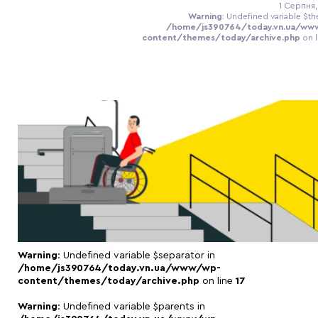
1 Серпня,
Warning
: Undefined variable $th
/home/js390764/today.vn.ua/ww
content/themes/today/archive.php
on 
Warning
: Undefined variable $separator in
/home/js390764/today.vn.ua/www/wp-
content/themes/today/archive.php
on line
17
Warning
: Undefined variable $parents in