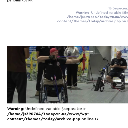
регіонів країни.
16 Вересня,
Warning
: Undefined variable $th
/home/js390764/today.vn.ua/ww
content/themes/today/archive.php
on 
Warning
: Undefined variable $separator in
/home/js390764/today.vn.ua/www/wp-
content/themes/today/archive.php
on line
17