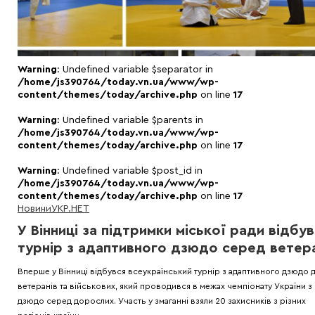
Warning
: Undefined variable $separator in
/home/js390764/today.vn.ua/www/wp-
content/themes/today/archive.php
on line
17
Warning
: Undefined variable $parents in
/home/js390764/today.vn.ua/www/wp-
content/themes/today/archive.php
on line
17
Warning
: Undefined variable $post_id in
/home/js390764/today.vn.ua/www/wp-
content/themes/today/archive.php
on line
17
Новини
УКР.НЕТ
У Вінниці за підтримки міської ради відбу
турнір з адаптивного дзюдо серед ветер
Вперше у Вінниці відбувся всеукраїнський турнір з адаптивного дзюдо 
ветеранів та військових, який проводився в межах чемпіонату України з
дзюдо серед дорослих. Участь у змаганні взяли 20 захисників з різних