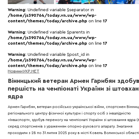
Warning
: Undefined variable $separator in
/home/js390764/today.vn.ua/www/wp-
content/themes/today/archive.php
on line
17
Warning
: Undefined variable $parents in
/home/js390764/today.vn.ua/www/wp-
content/themes/today/archive.php
on line
17
Warning
: Undefined variable $post_id in
/home/js390764/today.vn.ua/www/wp-
content/themes/today/archive.php
on line
17
Новини
УКР.НЕТ
Вінницький ветеран Армен Гарибян здобу
першість на чемпіонаті України зі штовха
ядра
Армен Гарибян, ветеран російсько-української війни, спортсмен Вінни
регіонального центру фізичної культури і спорту осіб з інвалідністю
«Інваспорт», здобув перемогу на чемпіонаті України зі штовхання ядра (6
серед спортсменів з ураженням опорно-рухового апарату. Змагання
проходили з 28 по 31 липня 2025 року в місті Ковель Волинської області