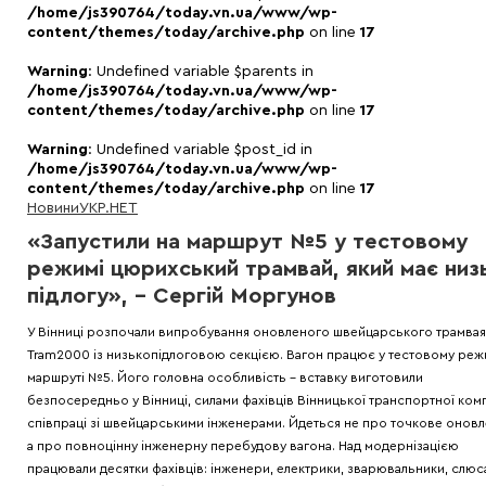
/home/js390764/today.vn.ua/www/wp-
content/themes/today/archive.php
on line
17
Warning
: Undefined variable $parents in
/home/js390764/today.vn.ua/www/wp-
content/themes/today/archive.php
on line
17
Warning
: Undefined variable $post_id in
/home/js390764/today.vn.ua/www/wp-
content/themes/today/archive.php
on line
17
Новини
УКР.НЕТ
«Запустили на маршрут №5 у тестовому
режимі цюрихський трамвай, який має низ
підлогу», – Сергій Моргунов
У Вінниці розпочали випробування оновленого швейцарського трамвая
Tram2000 із низькопідлоговою секцією. Вагон працює у тестовому реж
маршруті №5. Його головна особливість – вставку виготовили
безпосередньо у Вінниці, силами фахівців Вінницької транспортної комп
співпраці зі швейцарськими інженерами. Йдеться не про точкове оновл
а про повноцінну інженерну перебудову вагона. Над модернізацією
працювали десятки фахівців: інженери, електрики, зварювальники, слюса