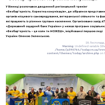
У Вінниці розпочався дводенний регіональний тренінг
«Безбар'єрність. Коректна комунікація», де зібралися представн
органів місцевого самоврядування, ветеранської спільноти та фахі
які працюють із різними групами населення. Організовано захід АТ
«Державний ощадний банк України» у межах програми соціальних
«Безбар’єрність – це коли ти МОЖЕШ», ініційованої першою леді
України Оленою Зеленською.
28 Листопада,
Warning
: Undefined variable $th
/home/js390764/today.vn.ua/ww
content/themes/today/archive.php
on 