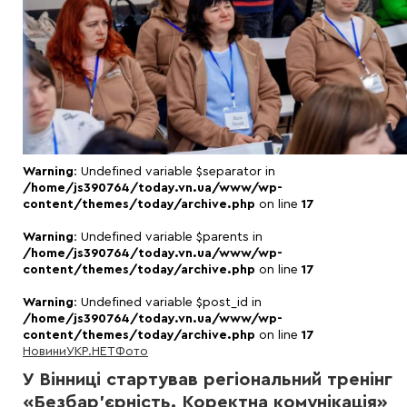
Warning
: Undefined variable $separator in
/home/js390764/today.vn.ua/www/wp-
content/themes/today/archive.php
on line
17
Warning
: Undefined variable $parents in
/home/js390764/today.vn.ua/www/wp-
content/themes/today/archive.php
on line
17
Warning
: Undefined variable $post_id in
/home/js390764/today.vn.ua/www/wp-
content/themes/today/archive.php
on line
17
Новини
УКР.НЕТ
Фото
У Вінниці стартував регіональний тренінг
«Безбар’єрність. Коректна комунікація»