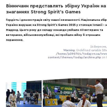
Вінничани представлять збірну України на
змаганнях Strong Spirit’s Games
Гордість і демонстрація світу нашої незламності. Національна збі
України вирушає на Strong Spirit’s Games 2025 у столицю Іспанії – 
Мадрид. Цього року до складу команди увійшли 62 ветерани та
ветеранки, військовослужбовці, які пройшли війну й отримали
поранення.
24 Вересня,
Warning
: Undefined variable $th
/home/js390764/today.vn.ua/ww
content/themes/today/archive.php
on 