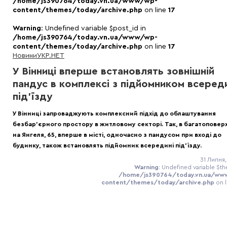
/home/js390764/today.vn.ua/www/wp-
content/themes/today/archive.php
on line
17
Warning
: Undefined variable $post_id in
/home/js390764/today.vn.ua/www/wp-
content/themes/today/archive.php
on line
17
Новини
УКР.НЕТ
У Вінниці вперше встановлять зовнішній
пандус в комплексі з підйомником всеред
під’їзду
У Вінниці запроваджують комплексний підхід до облаштування
безбар’єрного простору в житловому секторі. Так, в багатоповерх
на Янгеля, 65, вперше в місті, одночасно з пандусом при вході до
будинку, також встановлять підйомник всередині під'їзду.
31 Липня,
Warning
: Undefined variable $th
/home/js390764/today.vn.ua/ww
content/themes/today/archive.php
on 
Warning
: Undefined
variable $separator in