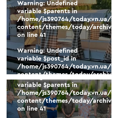
Новини
УКР.НЕТ
Фото
Warning
: Undefined
variable $parents in
На Вінниччині 51-річного
/home/js390764/today.vn.ua/
чоловіка засудили за
розповсюдження дитячої
content/themes/today/archive.
Warning
: Undefined
порнографії
on line
41
variable $separator in
7 СЕРПНЯ, 2026
/home/js390764/today.vn.ua/
Warning
: Undefined
content/themes/today/archive.
variable $post_id in
on line
41
/home/js390764/today.vn.ua/
content/themes/today/archive.
Warning
: Undefined
on line
41
variable $parents in
Новини
УКР.НЕТ
/home/js390764/today.vn.ua/
content/themes/today/archive.
Офіс туризму Вінниці запрошує
на прогулянку катером по
on line
41
Південному Бугу