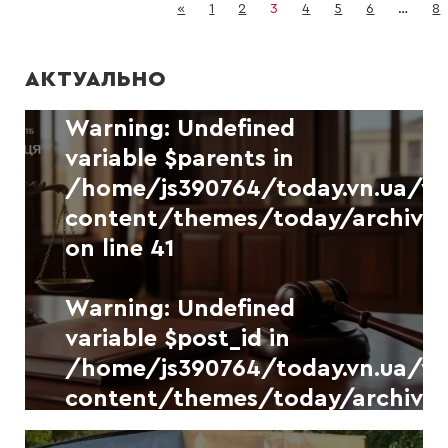
/home/js390764/today.vn.ua/
«
1
2
3
4
5
6
…
8
content/themes/today/archive.
on line
41
АКТУАЛЬНО
Warning
: Undefined
variable $parents in
/home/js390764/today.vn.ua/
content/themes/today/archive.
on line
41
Warning
: Undefined
Warning
: Undefined
variable $separator in
variable $post_id in
/home/js390764/today.vn.ua/
/home/js390764/today.vn.ua/
content/themes/today/archive.
content/themes/today/archive.
on line
41
on line
41