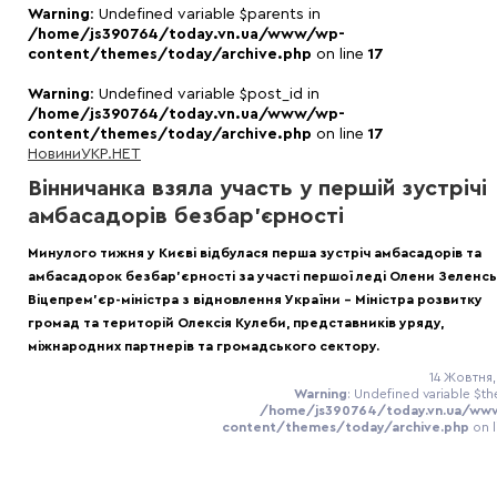
Warning
: Undefined variable $parents in
/home/js390764/today.vn.ua/www/wp-
content/themes/today/archive.php
on line
17
Warning
: Undefined variable $post_id in
/home/js390764/today.vn.ua/www/wp-
content/themes/today/archive.php
on line
17
Новини
УКР.НЕТ
Вінничанка взяла участь у першій зустрічі
амбасадорів безбар’єрності
Минулого тижня у Києві відбулася перша зустріч амбасадорів та
амбасадорок безбар’єрності за участі першої леді Олени Зеленсь
Віцепрем’єр-міністра з відновлення України – Міністра розвитку
громад та територій Олексія Кулеби, представників уряду,
міжнародних партнерів та громадського сектору.
14 Жовтня,
Warning
: Undefined variable $th
/home/js390764/today.vn.ua/ww
content/themes/today/archive.php
on 