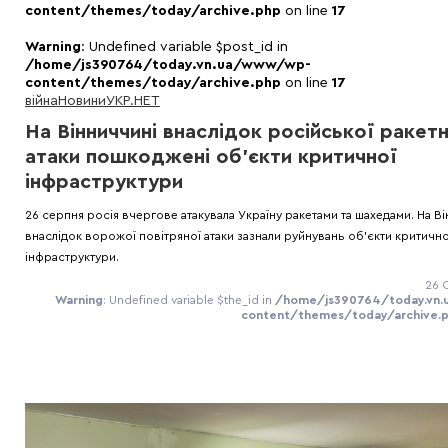
content/themes/today/archive.php
on line
17
Warning
: Undefined variable $post_id in
/home/js390764/today.vn.ua/www/wp-
content/themes/today/archive.php
on line
17
війна
Новини
УКР.НЕТ
На Вінниччині внаслідок російської ракет
атаки пошкоджені об’єкти критичної
інфраструктури
26 серпня росія вчергове атакувала Україну ракетами та шахедами. На В
внаслідок ворожої повітряної атаки зазнали руйнувань об’єкти критично
інфраструктури.
26 
Warning
: Undefined variable $the_id in
/home/js390764/today.vn
content/themes/today/archive.