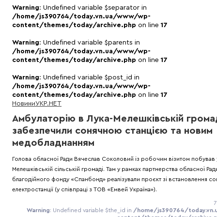
Warning
: Undefined variable $separator in
/home/js390764/today.vn.ua/www/wp-
content/themes/today/archive.php
on line
17
Warning
: Undefined variable $parents in
/home/js390764/today.vn.ua/www/wp-
content/themes/today/archive.php
on line
17
Warning
: Undefined variable $post_id in
/home/js390764/today.vn.ua/www/wp-
content/themes/today/archive.php
on line
17
Новини
УКР.НЕТ
Амбулаторію в Лука-Мелешківській грома
забезпечили сонячною станцією та новим
медобладнанням
Голова обласної Ради Вячеслав Соколовий із робочим візитом побував 
Мелешківській сільській громаді. Там у рамках партнерства обласної Рад
благодійного фонду «Спанбонд» реалізували проєкт зі встановлення со
електростанції (у співпраці з ТОВ «Емвей Україна»).
7
Warning
: Undefined variable $the_id in
/home/js390764/today.vn