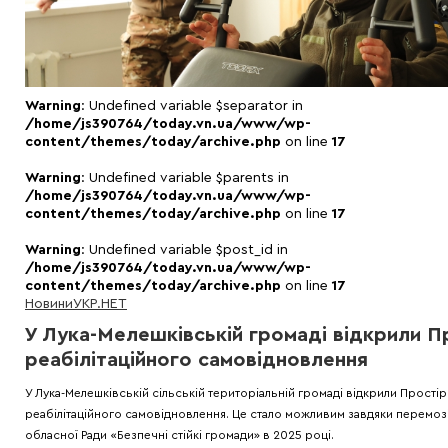
Warning
: Undefined variable $separator in
/home/js390764/today.vn.ua/www/wp-
content/themes/today/archive.php
on line
17
Warning
: Undefined variable $parents in
/home/js390764/today.vn.ua/www/wp-
content/themes/today/archive.php
on line
17
Warning
: Undefined variable $post_id in
/home/js390764/today.vn.ua/www/wp-
content/themes/today/archive.php
on line
17
Новини
УКР.НЕТ
У Лука-Мелешківській громаді відкрили П
реабілітаційного самовідновлення
У Лука-Мелешківській сільській територіальній громаді відкрили Простір
реабілітаційного самовідновлення. Це стало можливим завдяки перемозі
обласної Ради «Безпечні стійкі громади» в 2025 році.