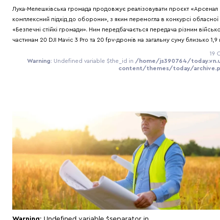
Лука-Мелешківська громада продовжує реалізовувати проєкт «Арсенал 
комплексний підхід до оборони», з яким перемогла в конкурсі обласної
«Безпечні стійкі громади». Ним передбачається передача різним військ
частинам 20 DJI Мavic 3 Pro та 20 fpv-дронів на загальну суму близько 1,9 
19 
Warning
: Undefined variable $the_id in
/home/js390764/today.vn
content/themes/today/archive.
Warning
: Undefined variable $separator in