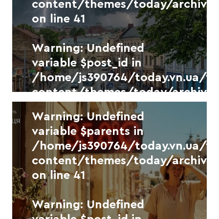
content/themes/today/archive.
on line
41
Warning
: Undefined
variable $separator in
Warning
: Undefined
/home/js390764/today.vn.ua/
variable $post_id in
content/themes/today/archive.
/home/js390764/today.vn.ua/
on line
41
content/themes/today/archive.
on line
41
Warning
: Undefined
Новини
УКР.НЕТ
variable $parents in
У п’ятницю Вінницю накриють
/home/js390764/today.vn.ua/
гроза, град та сильний
content/themes/today/archive.
шквалистий вітер
on line
41
Warning
: Undefined
7 СЕРПНЯ, 2026
variable $separator in
Warning
: Undefined
/home/js390764/today.vn.ua/