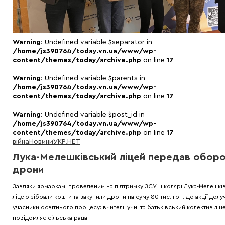
Warning
: Undefined variable $separator in
/home/js390764/today.vn.ua/www/wp-
content/themes/today/archive.php
on line
17
Warning
: Undefined variable $parents in
/home/js390764/today.vn.ua/www/wp-
content/themes/today/archive.php
on line
17
Warning
: Undefined variable $post_id in
/home/js390764/today.vn.ua/www/wp-
content/themes/today/archive.php
on line
17
війна
Новини
УКР.НЕТ
Лука-Мелешківський ліцей передав обор
дрони
Завдяки ярмаркам, проведеним на підтримку ЗСУ, школярі Лука-Мелешкі
ліцею зібрали кошти та закупили дрони на суму 80 тис. грн. До акції долу
учасники освітнього процесу: вчителі, учні та батьківський колектив ліц
повідомляє сільська рада.