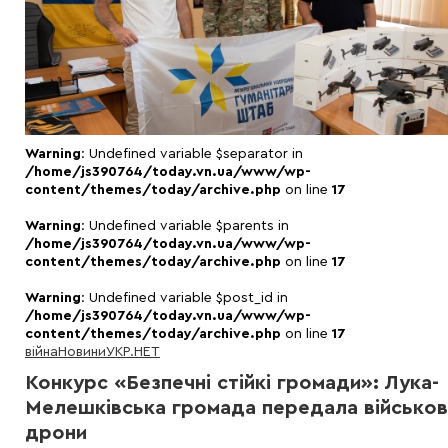
Warning
: Undefined variable $separator in
/home/js390764/today.vn.ua/www/wp-
content/themes/today/archive.php
on line
17
Warning
: Undefined variable $parents in
/home/js390764/today.vn.ua/www/wp-
content/themes/today/archive.php
on line
17
Warning
: Undefined variable $post_id in
/home/js390764/today.vn.ua/www/wp-
content/themes/today/archive.php
on line
17
війна
Новини
УКР.НЕТ
Конкурс «Безпечні стійкі громади»: Лука-
Мелешківська громада передала військо
дрони