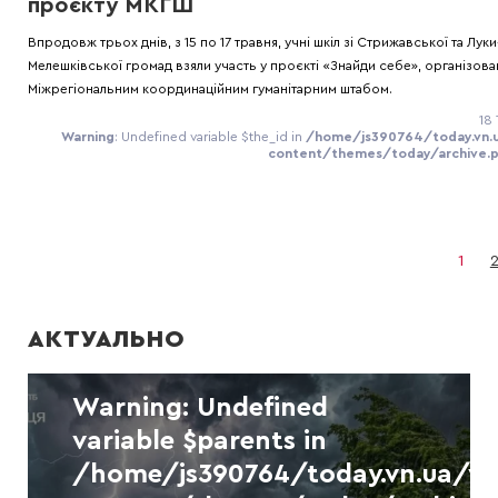
проєкту МКГШ
Впродовж трьох днів, з 15 по 17 травня, учні шкіл зі Стрижавської та Луки
Мелешківської громад взяли участь у проєкті «Знайди себе», організов
Міжрегіональним координаційним гуманітарним штабом.
18
Warning
: Undefined variable $the_id in
/home/js390764/today.vn
content/themes/today/archive.
Warning
: Undefined
variable $separator in
1
/home/js390764/today.vn.ua/
content/themes/today/archive.
АКТУАЛЬНО
on line
41
Warning
: Undefined
variable $parents in
/home/js390764/today.vn.ua/