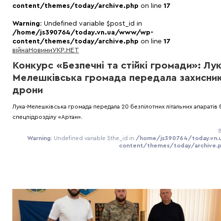
content/themes/today/archive.php
on line
17
Warning
: Undefined variable $post_id in
/home/js390764/today.vn.ua/www/wp-
content/themes/today/archive.php
on line
17
війна
Новини
УКР.НЕТ
Конкурс «Безпечні та стійкі громади»: Лук
Мелешківська громада передала захисни
дрони
Лука-Мелешківська громада передала 20 безпілотних літальних апаратів 
спецпідрозділу «Артан».
8
Warning
: Undefined variable $the_id in
/home/js390764/today.vn
content/themes/today/archive.