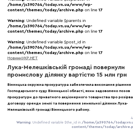
/home/js390764/today.vn.ua/www/wp-
content/themes/today/archive.php
on line
17
Warning
: Undefined variable $parents in
/home/js390764/today.vn.ua/www/wp-
content/themes/today/archive.php
on line
17
Warning
: Undefined variable $post_id in
/home/js390764/today.vn.ua/www/wp-
content/themes/today/archive.php
on line
17
Новини
УКР.НЕТ
Лука-Мелешківській громаді повернули
промислову ділянку вартістю 15 млн грн
Вінницька окружна прокуратура забезпечила виконання рішення
Господарського суду Вінницької області, яким задоволено позов
прокуратури до приватного акціонерного товариства про розірв
договору оренди землі та повернення земельної ділянки Лука-
Мелешківській громаді Вінницького району.
4
Warning
: Undefined variable $the_id in
/home/js390764/today.vn
content/themes/today/archive.