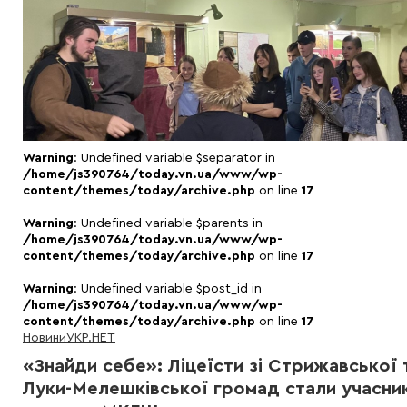
Warning
: Undefined variable $separator in
/home/js390764/today.vn.ua/www/wp-
content/themes/today/archive.php
on line
17
Warning
: Undefined variable $parents in
/home/js390764/today.vn.ua/www/wp-
content/themes/today/archive.php
on line
17
Warning
: Undefined variable $post_id in
/home/js390764/today.vn.ua/www/wp-
content/themes/today/archive.php
on line
17
Новини
УКР.НЕТ
«Знайди себе»: Ліцеїсти зі Стрижавської 
Луки-Мелешківської громад стали учасни