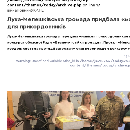
content/themes/today/archive.php
on line
17
війна
Новини
УКР.НЕТ
Лука-Мелешківська громада придбала «м
для прикордонників
Лука-Мелешківська громада передала «мавіки» прикордонникам 
конкурсу обласної Ради «Безпечні стійкі громади». Проєкт «Неп
кордон: система протидії загрозам» став переможцем конкурсу у 
19 
Warning
: Undefined variable $the_id in
/home/js390764/today.vn
content/themes/today/archive.