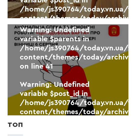
variable $post_id in
content/themes/today/archive.
/home/js390764/today.vn.ua/
on line
41
content/themes/today/archive.
on line
41
Warning
: Undefined
Новини
УКР.НЕТ
variable $parents in
/home/js390764/today.vn.ua/
У Вінниці зафіксували новий
рекорд максимальної
content/themes/today/archive.
температури повітря
on line
41
6 СЕРПНЯ, 2026
Warning
: Undefined
variable $post_id in
/home/js390764/today.vn.ua/
content/themes/today/archive.
on line
41
ТОП
Новини
УКР.НЕТ