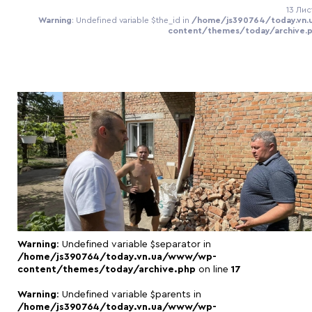
13 Лис
Warning
: Undefined variable $the_id in
/home/js390764/today.vn
content/themes/today/archive.
Warning
: Undefined variable $separator in
/home/js390764/today.vn.ua/www/wp-
content/themes/today/archive.php
on line
17
Warning
: Undefined variable $parents in
/home/js390764/today.vn.ua/www/wp-