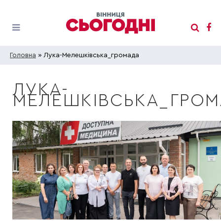
Головна
» Лука-Мелешківська_громада
ЛУКА-
МЕЛЕШКІВСЬКА_ГРО