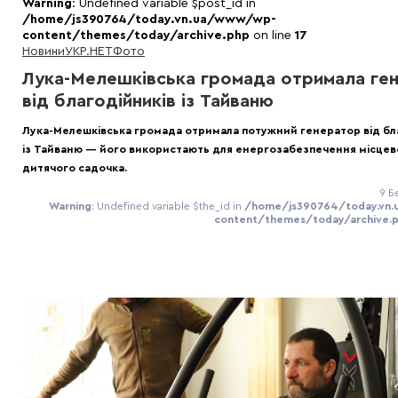
Warning
: Undefined variable $post_id in
/home/js390764/today.vn.ua/www/wp-
content/themes/today/archive.php
on line
17
Новини
УКР.НЕТ
Фото
Лука-Мелешківська громада отримала ге
від благодійників із Тайваню
Лука-Мелешківська громада отримала потужний генератор від бл
із Тайваню — його використають для енергозабезпечення місцев
дитячого садочка.
9 Б
Warning
: Undefined variable $the_id in
/home/js390764/today.vn
content/themes/today/archive.