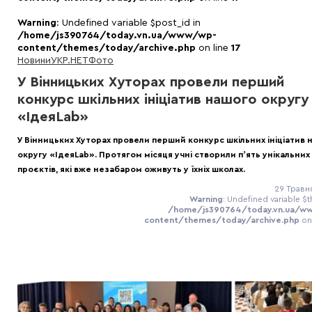
Warning
: Undefined variable $post_id in
/home/js390764/today.vn.ua/www/wp-
content/themes/today/archive.php
on line
17
Новини
УКР.НЕТ
Фото
У Вінницьких Хуторах провели перший
конкурс шкільних ініціатив нашого округу
«ІдеяLab»
У Вінницьких Хуторах провели перший конкурс шкільних ініціатив 
округу «ІдеяLab». Протягом місяця учні створили пʼять унікальних
проєктів, які вже незабаром оживуть у їхніх школах.
29 Травня
Warning
: Undefined variable $t
/home/js390764/today.vn.ua/w
content/themes/today/archive.php
on