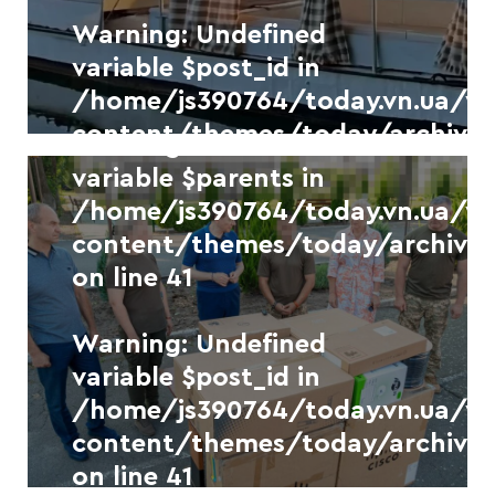
/home/js390764/today.vn.ua/
Warning
: Undefined
content/themes/today/archive.
variable $post_id in
on line
41
/home/js390764/today.vn.ua/
content/themes/today/archive.
Warning
: Undefined
on line
41
variable $parents in
Новини
УКР.НЕТ
/home/js390764/today.vn.ua/
content/themes/today/archive.
Офіс туризму Вінниці запрошує
на прогулянку катером по
on line
41
Південному Бугу
7 СЕРПНЯ, 2026
Warning
: Undefined
variable $post_id in
/home/js390764/today.vn.ua/
content/themes/today/archive.
on line
41