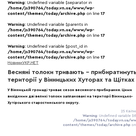
Warning
: Undefined variable $separator in
/home/js390764/today.vn.ua/www/wp-
content/themes/today/archive.php
on line
17
Warning
: Undefined variable $parents in
/home/js390764/today.vn.ua/www/wp-
content/themes/today/archive.php
on line
17
Warning
: Undefined variable $post_id in
/home/js390764/today.vn.ua/www/wp-
content/themes/today/archive.php
on line
17
Новини
УКР.НЕТ
Весняні толоки тривають – прибиратимут
території у Вінницьких Хуторах та Щітках
У Вінницькій громаді триває сезон весняного прибирання. Цими
вихідними дві великі толоки заплановані на території Вінницько-
Хутірського старостинського округу.
25 Квітн
Warning
: Undefined variable $t
/home/js390764/today.vn.ua/w
content/themes/today/archive.php
on