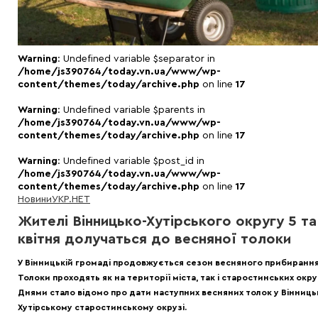
Warning
: Undefined variable $separator in
/home/js390764/today.vn.ua/www/wp-
content/themes/today/archive.php
on line
17
Warning
: Undefined variable $parents in
/home/js390764/today.vn.ua/www/wp-
content/themes/today/archive.php
on line
17
Warning
: Undefined variable $post_id in
/home/js390764/today.vn.ua/www/wp-
content/themes/today/archive.php
on line
17
Новини
УКР.НЕТ
Жителі Вінницько-Хутірського округу 5 та
квітня долучаться до весняної толоки
У Вінницькій громаді продовжується сезон весняного прибирання
Толоки проходять як на території міста, так і старостинських округ
Днями стало відомо про дати наступних весняних толок у Вінниць
Хутірському старостинському окрузі.