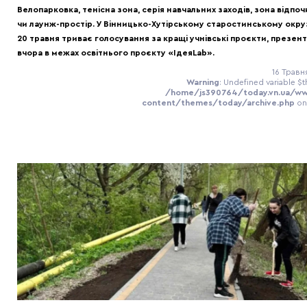
Велопарковка, тенісна зона, серія навчальних заходів, зона відпо
чи лаунж-простір. У Вінницько-Хутірському старостинському окру
20 травня триває голосування за кращі учнівські проєкти, презент
вчора в межах освітнього проєкту «ІдеяLab».
16 Травн
Warning
: Undefined variable $t
/home/js390764/today.vn.ua/w
content/themes/today/archive.php
on