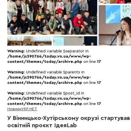
Warning
: Undefined variable $separator in
/home/js390764/today.vn.ua/www/wp-
content/themes/today/archive.php
on line
17
Warning
: Undefined variable $parents in
/home/js390764/today.vn.ua/www/wp-
content/themes/today/archive.php
on line
17
Warning
: Undefined variable $post_id in
/home/js390764/today.vn.ua/www/wp-
content/themes/today/archive.php
on line
17
Новини
УКР.НЕТ
У Вінницько-Хутірському окрузі стартував
освітній проєкт ІдеяLab