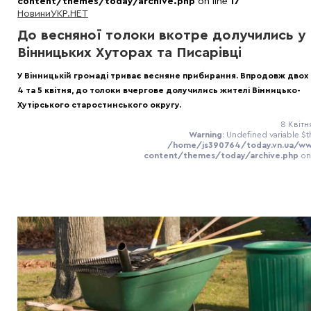
content/themes/today/archive.php
on line
17
Новини
УКР.НЕТ
До весняної толоки вкотре долучились у
Вінницьких Хуторах та Писарівці
У Вінницькій громаді триває весняне прибирання. Впродовж двох 
4 та 5 квітня, до толоки вчергове долучились жителі Вінницько-
Хутірського старостинського округу.
8 Квітн
Warning
: Undefined variable $t
/home/js390764/today.vn.ua/w
content/themes/today/archive.php
on