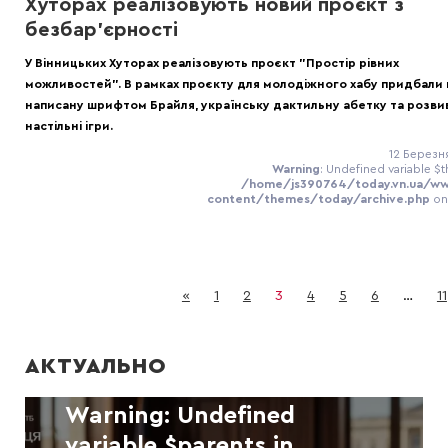
Хуторах реалізовують новий проєкт з
безбар’єрності
У Вінницьких Хуторах реалізовують проєкт "Простір рівних
можливостей". В рамках проєкту для молодіжного хабу придбали 
написану шрифтом Брайля, українську дактильну абетку та розви
настільні ігри.
12 Березня
Warning
: Undefined variable $t
/home/js390764/today.vn.ua/w
content/themes/today/archive.php
on
Warning
: Undefined
variable $separator in
/home/js390764/today.vn.ua/
«
1
2
3
4
5
6
…
11
content/themes/today/archive.
on line
41
АКТУАЛЬНО
Warning
: Undefined
variable $parents in