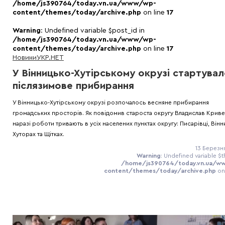
/home/js390764/today.vn.ua/www/wp-
content/themes/today/archive.php
on line
17
Warning
: Undefined variable $post_id in
/home/js390764/today.vn.ua/www/wp-
content/themes/today/archive.php
on line
17
Новини
УКР.НЕТ
У Вінницько-Хутірському окрузі стартува
післязимове прибирання
У Вінницько-Хутірському окрузі розпочалось весняне прибирання
громадських просторів. Як повідомив староста округу Владислав Крив
наразі роботи тривають в усіх населених пунктах округу: Писарівці, Він
Хуторах та Щітках.
13 Березня
Warning
: Undefined variable $t
/home/js390764/today.vn.ua/w
content/themes/today/archive.php
on