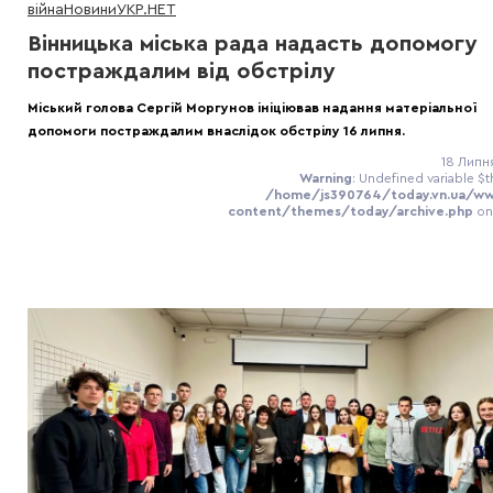
війна
Новини
УКР.НЕТ
Вінницька міська рада надасть допомогу
постраждалим від обстрілу
Міський голова Сергій Моргунов ініціював надання матеріальної
допомоги постраждалим внаслідок обстрілу 16 липня.
18 Липня
Warning
: Undefined variable $t
/home/js390764/today.vn.ua/w
content/themes/today/archive.php
on