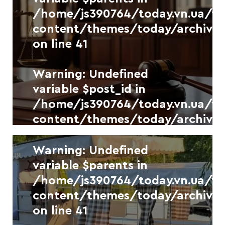
/home/js390764/today.vn.ua/
content/themes/today/archive.
on line
41
Warning
: Undefined
Warning
: Undefined
variable $separator in
variable $post_id in
/home/js390764/today.vn.ua/
/home/js390764/today.vn.ua/
content/themes/today/archive.
content/themes/today/archive.
on line
41
on line
41
Новини
УКР.НЕТ
Фото
Warning
: Undefined
variable $parents in
На Вінниччині 51-річного
/home/js390764/today.vn.ua/
чоловіка засудили за
розповсюдження дитячої
content/themes/today/archive.
Warning
: Undefined
порнографії
on line
41
variable $separator in
7 СЕРПНЯ, 2026