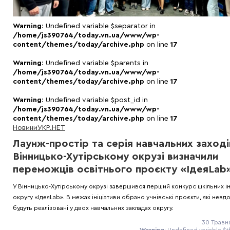
Warning
: Undefined variable $separator in
/home/js390764/today.vn.ua/www/wp-
content/themes/today/archive.php
on line
17
Warning
: Undefined variable $parents in
/home/js390764/today.vn.ua/www/wp-
content/themes/today/archive.php
on line
17
Warning
: Undefined variable $post_id in
/home/js390764/today.vn.ua/www/wp-
content/themes/today/archive.php
on line
17
Новини
УКР.НЕТ
Лаунж-простір та серія навчальних заході
Вінницько-Хутірському окрузі визначили
переможців освітнього проєкту «ІдеяLab
У Вінницько-Хутірському окрузі завершився перший конкурс шкільних ін
округу «ІдеяLab». В межах ініціативи обрано учнівські проєкти, які невдо
будуть реалізовані у двох навчальних закладах округу.
30 Травня
Warning
: Undefined variable $t