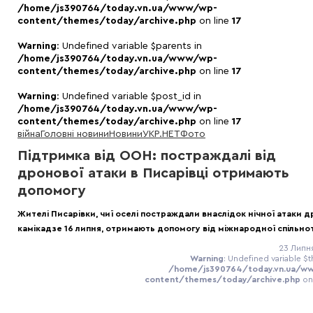
/home/js390764/today.vn.ua/www/wp-
content/themes/today/archive.php
on line
17
Warning
: Undefined variable $parents in
/home/js390764/today.vn.ua/www/wp-
content/themes/today/archive.php
on line
17
Warning
: Undefined variable $post_id in
/home/js390764/today.vn.ua/www/wp-
content/themes/today/archive.php
on line
17
війна
Головні новини
Новини
УКР.НЕТ
Фото
Підтримка від ООН: постраждалі від
дронової атаки в Писарівці отримають
допомогу
Жителі Писарівки, чиї оселі постраждали внаслідок нічної атаки д
камікадзе 16 липня, отримають допомогу від міжнародної спільно
23 Липня
Warning
: Undefined variable $t
/home/js390764/today.vn.ua/w
content/themes/today/archive.php
on