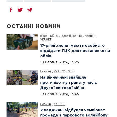
ОСТАННІ НОВИНИ
Відео
,
війна
,
Головні новини
,
Новини
,
УКР.НЕТ
17-річні хлопці мають особисто
відвідати ТЦК для постановки на
облік
10 Серпня, 2026, 16:26
Новини
,
УКР.НЕТ
,
Фото
На Вінниччині знайшли
протипіхотну гранату часів
Другої світової війни
10 Серпня, 2026, 13:46
Новини
,
УКР.НЕТ
У Ладижині відбувся чемпіонат
громади з паркового волейболу