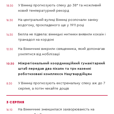
У Вінниці прогнозують спеку до 38° та можливий
18:30
новий температурний рекорд
На центральній вулиці Вінниці розпочали заміну
16:30
водогону, прокладеного ще у 1911 році
Белла не підвела: вінницькі митники виявили кокаїн і
14:30
трамадол на кордоні
На Вінниччині викрили священника, який допомагав
12:30
ухилятися від мобілізації
Міжрегіональний координаційний гуманітарний
10:30
штаб передав два пікапи та три наземні
роботизовані комплекси Нацгвардійцям
У Вінниці прогнозують екстремальну спеку аж до 7
8:30
серпня, а потім чекайте дощів
3 СЕРПНЯ
На Вінниччині зменшилася захворюваність на
16:10