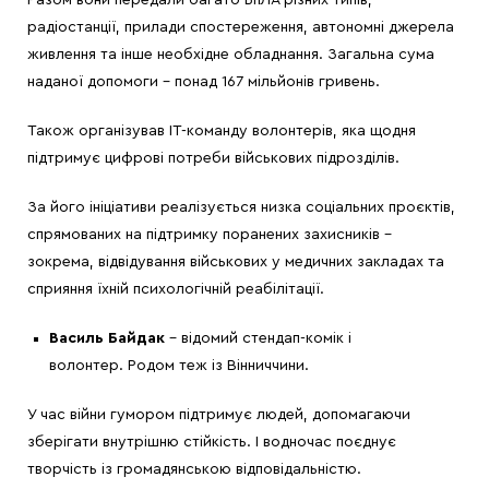
Разом вони передали багато БпЛА різних типів,
радіостанції, прилади спостереження, автономні джерела
живлення та інше необхідне обладнання. Загальна сума
наданої допомоги – понад 167 мільйонів гривень.
Також організував ІТ-команду волонтерів, яка щодня
підтримує цифрові потреби військових підрозділів.
За його ініціативи реалізується низка соціальних проєктів,
спрямованих на підтримку поранених захисників –
зокрема, відвідування військових у медичних закладах та
сприяння їхній психологічній реабілітації.
Василь Байдак
– відомий стендап-комік і
волонтер. Родом теж із Вінниччини.
У час війни гумором підтримує людей, допомагаючи
зберігати внутрішню стійкість. І водночас поєднує
творчість із громадянською відповідальністю.