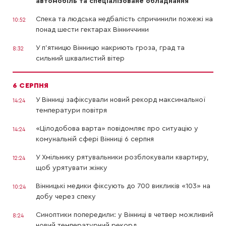
автомобіль та спеціалізоване обладнання
Спека та людська недбалість спричинили пожежі на
10:52
понад шести гектарах Вінниччини
У п’ятницю Вінницю накриють гроза, град та
8:32
сильний шквалистий вітер
6 СЕРПНЯ
У Вінниці зафіксували новий рекорд максимальної
14:24
температури повітря
«Цілодобова варта» повідомляє про ситуацію у
14:24
комунальній сфері Вінниці 6 серпня
У Хмільнику рятувальники розблокували квартиру,
12:24
щоб урятувати жінку
Вінницькі медики фіксують до 700 викликів «103» на
10:24
добу через спеку
Синоптики попередили: у Вінниці в четвер можливий
8:24
новий температурний рекорд