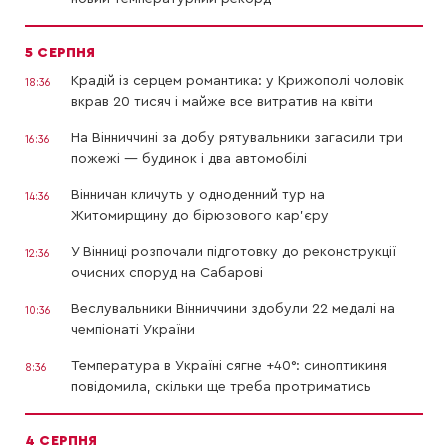
5 СЕРПНЯ
Крадій із серцем романтика: у Крижополі чоловік
18:36
вкрав 20 тисяч і майже все витратив на квіти
На Вінниччині за добу рятувальники загасили три
16:36
пожежі — будинок і два автомобілі
Вінничан кличуть у одноденний тур на
14:36
Житомирщину до бірюзового кар’єру
У Вінниці розпочали підготовку до реконструкції
12:36
очисних споруд на Сабарові
Веслувальники Вінниччини здобули 22 медалі на
10:36
чемпіонаті України
Температура в Україні сягне +40°: синоптикиня
8:36
повідомила, скільки ще треба протриматись
4 СЕРПНЯ