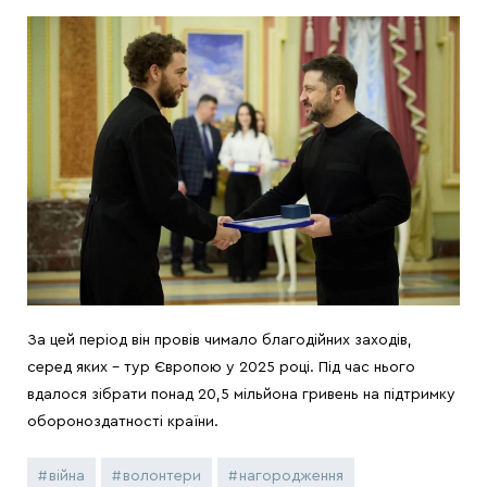
За цей період він провів чимало благодійних заходів,
серед яких – тур Європою у 2025 році. Під час нього
вдалося зібрати понад 20,5 мільйона гривень на підтримку
обороноздатності країни.
війна
волонтери
нагородження