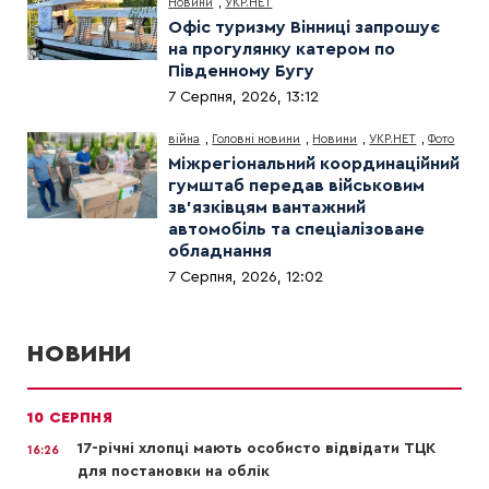
Новини
,
УКР.НЕТ
Офіс туризму Вінниці запрошує
на прогулянку катером по
Південному Бугу
7 Серпня, 2026, 13:12
війна
,
Головні новини
,
Новини
,
УКР.НЕТ
,
Фото
Міжрегіональний координаційний
гумштаб передав військовим
зв’язківцям вантажний
автомобіль та спеціалізоване
обладнання
7 Серпня, 2026, 12:02
НОВИНИ
10 СЕРПНЯ
17-річні хлопці мають особисто відвідати ТЦК
16:26
для постановки на облік