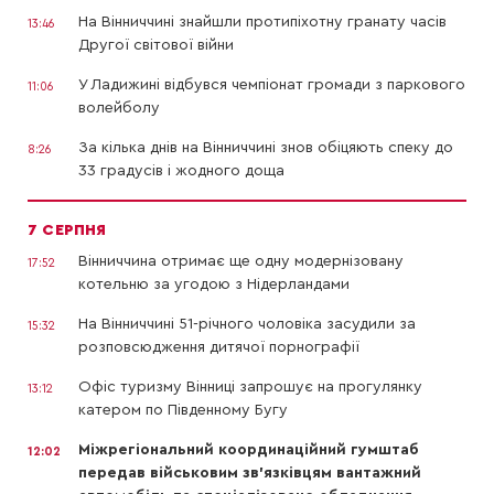
На Вінниччині знайшли протипіхотну гранату часів
13:46
Другої світової війни
У Ладижині відбувся чемпіонат громади з паркового
11:06
волейболу
За кілька днів на Вінниччині знов обіцяють спеку до
8:26
33 градусів і жодного доща
7 СЕРПНЯ
Вінниччина отримає ще одну модернізовану
17:52
котельню за угодою з Нідерландами
На Вінниччині 51-річного чоловіка засудили за
15:32
розповсюдження дитячої порнографії
Офіс туризму Вінниці запрошує на прогулянку
13:12
катером по Південному Бугу
Міжрегіональний координаційний гумштаб
12:02
передав військовим зв’язківцям вантажний