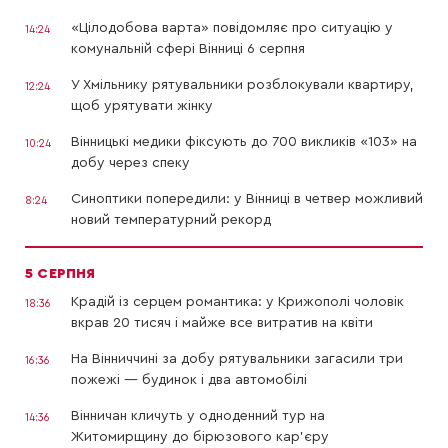
«Цілодобова варта» повідомляє про ситуацію у
14:24
комунальній сфері Вінниці 6 серпня
У Хмільнику рятувальники розблокували квартиру,
12:24
щоб урятувати жінку
Вінницькі медики фіксують до 700 викликів «103» на
10:24
добу через спеку
Синоптики попередили: у Вінниці в четвер можливий
8:24
новий температурний рекорд
5 СЕРПНЯ
Крадій із серцем романтика: у Крижополі чоловік
18:36
вкрав 20 тисяч і майже все витратив на квіти
На Вінниччині за добу рятувальники загасили три
16:36
пожежі — будинок і два автомобілі
Вінничан кличуть у одноденний тур на
14:36
Житомирщину до бірюзового кар’єру