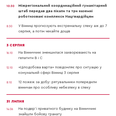
Міжрегіональний координаційний гуманітарний
10:30
штаб передав два пікапи та три наземні
роботизовані комплекси Нацгвардійцям
У Вінниці прогнозують екстремальну спеку аж до 7
8:30
серпня, а потім чекайте дощів
3 СЕРПНЯ
На Вінниччині зменшилася захворюваність на
16:10
гепатити В і С
«Цілодобова варта» повідомляє про ситуацію у
12:10
комунальній сфері Вінниці 3 серпня
12 пожеж за добу: рятувальники попередили
8:10
вінничан про особливу небезпеку в спеку
31 ЛИПНЯ
На подвір’ї приватного будинку на Вінниччині
14:06
знайшли бойову гранату