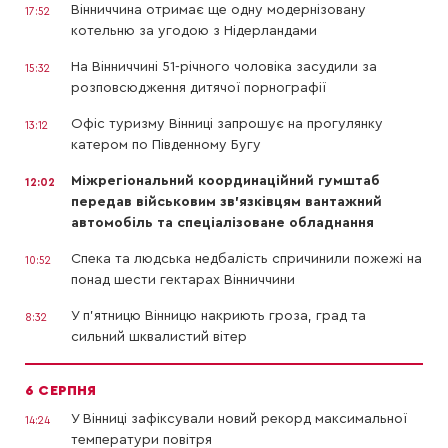
Вінниччина отримає ще одну модернізовану
17:52
котельню за угодою з Нідерландами
На Вінниччині 51-річного чоловіка засудили за
15:32
розповсюдження дитячої порнографії
Офіс туризму Вінниці запрошує на прогулянку
13:12
катером по Південному Бугу
Міжрегіональний координаційний гумштаб
12:02
передав військовим зв’язківцям вантажний
автомобіль та спеціалізоване обладнання
Спека та людська недбалість спричинили пожежі на
10:52
понад шести гектарах Вінниччини
У п’ятницю Вінницю накриють гроза, град та
8:32
сильний шквалистий вітер
6 СЕРПНЯ
У Вінниці зафіксували новий рекорд максимальної
14:24
температури повітря