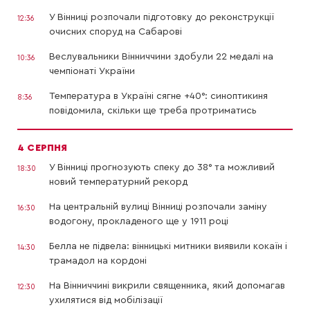
У Вінниці розпочали підготовку до реконструкції
12:36
очисних споруд на Сабарові
Веслувальники Вінниччини здобули 22 медалі на
10:36
чемпіонаті України
Температура в Україні сягне +40°: синоптикиня
8:36
повідомила, скільки ще треба протриматись
4 СЕРПНЯ
У Вінниці прогнозують спеку до 38° та можливий
18:30
новий температурний рекорд
На центральній вулиці Вінниці розпочали заміну
16:30
водогону, прокладеного ще у 1911 році
Белла не підвела: вінницькі митники виявили кокаїн і
14:30
трамадол на кордоні
На Вінниччині викрили священника, який допомагав
12:30
ухилятися від мобілізації