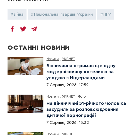
війна
Національна_гвардія_України
НГУ
ОСТАННІ НОВИНИ
Новини
,
УКР.НЕТ
Вінниччина отримає ще одну
модернізовану котельню за
угодою з Нідерландами
7 Серпня, 2026, 17:52
Новини
,
УКР.НЕТ
,
Фото
На Вінниччині 51-річного чоловіка
засудили за розповсюдження
дитячої порнографії
7 Серпня, 2026, 15:32
Новини
,
УКР.НЕТ