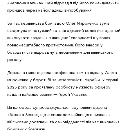
«Червона Калина». Цей підрозділ під його командуванням
пройшов через найскладніші випробування.
За час керівництва бригадою Олег Мироненко зумів
сформувати потужний та злагоджений колектив, здатний
виконувати завдання підвищеної складності в умовах
повномасштабного протистояння. Його внесок у
боєздатність підрозділу є неоціненним для вінницького
регіону.
Держава гідно оцінила професіоналізм та відвагу Олега
Мироненка у боротьбі за незалежність України. У серпні
2025 року за проявлену особисту мужність офіцеру
надали найвище звання — Герой України.
Ця нагорода супроводжувалася врученням ордена
«Золота Зірка», що є символом найвищого визнання
військових досягнень та самовідданості під час виконання
бойових обов’язків.