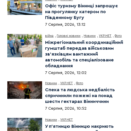
Офіс туризму Вінниці запрошує
на прогулянку катером по
Південному Бугу
7 Серпня, 2026, 13:12
війна
,
Головні новини
,
Новини
,
УКР.НЕТ
,
Фото
Міжрегіональний координаційний
гумштаб передав військовим
зв’язківцям вантажний
автомобіль та спеціалізоване
обладнання
7 Серпня, 2026, 12:02
Новини
,
УКР.НЕТ
,
Фото
Спека та людська недбалість
спричинили пожежі на понад
шести гектарах Вінниччини
7 Серпня, 2026, 10:52
Новини
,
УКР.НЕТ
У п’ятницю Вінницю накриють