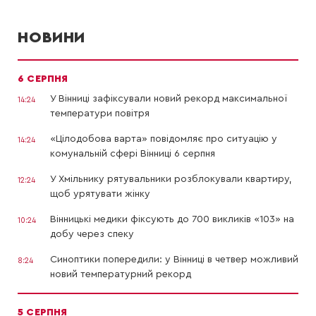
НОВИНИ
6 СЕРПНЯ
У Вінниці зафіксували новий рекорд максимальної
14:24
температури повітря
«Цілодобова варта» повідомляє про ситуацію у
14:24
комунальній сфері Вінниці 6 серпня
У Хмільнику рятувальники розблокували квартиру,
12:24
щоб урятувати жінку
Вінницькі медики фіксують до 700 викликів «103» на
10:24
добу через спеку
Синоптики попередили: у Вінниці в четвер можливий
8:24
новий температурний рекорд
5 СЕРПНЯ