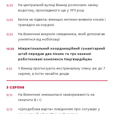
На центральній вулиці Вінниці розпочали заміну
16:30
водогону, прокладеного ще у 1911 році
Белла не підвела: вінницькі митники виявили кокаїн і
14:30
трамадол на кордоні
На Вінниччині викрили священника, який допомагав
12:30
ухилятися від мобілізації
Міжрегіональний координаційний гуманітарний
10:30
штаб передав два пікапи та три наземні
роботизовані комплекси Нацгвардійцям
У Вінниці прогнозують екстремальну спеку аж до 7
8:30
серпня, а потім чекайте дощів
3 СЕРПНЯ
На Вінниччині зменшилася захворюваність на
16:10
гепатити В і С
«Цілодобова варта» повідомляє про ситуацію у
12:10