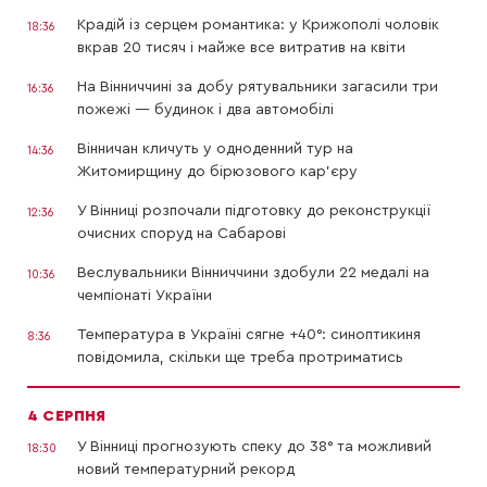
Крадій із серцем романтика: у Крижополі чоловік
18:36
вкрав 20 тисяч і майже все витратив на квіти
На Вінниччині за добу рятувальники загасили три
16:36
пожежі — будинок і два автомобілі
Вінничан кличуть у одноденний тур на
14:36
Житомирщину до бірюзового кар’єру
У Вінниці розпочали підготовку до реконструкції
12:36
очисних споруд на Сабарові
Веслувальники Вінниччини здобули 22 медалі на
10:36
чемпіонаті України
Температура в Україні сягне +40°: синоптикиня
8:36
повідомила, скільки ще треба протриматись
4 СЕРПНЯ
У Вінниці прогнозують спеку до 38° та можливий
18:30
новий температурний рекорд