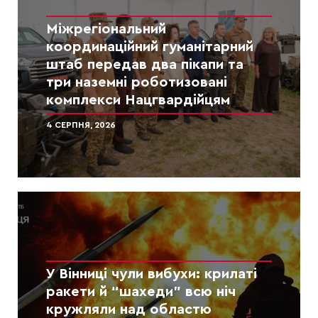
Міжрегіональний
координаційний гуманітарний
штаб передав два пікапи та
три наземні роботизовані
комплекси Нацгвардійцям
4 СЕРПНЯ, 2026
У Вінниці чули вибухи: крилаті
ракети й “шахеди” всю ніч
кружляли над областю