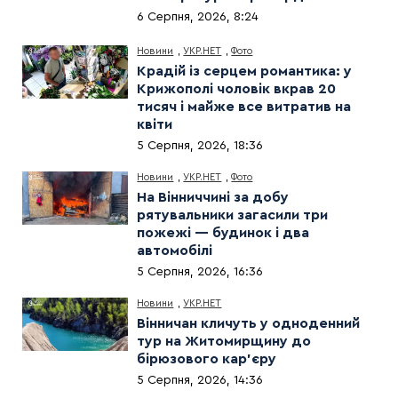
6 Серпня, 2026, 8:24
Новини
,
УКР.НЕТ
,
Фото
Крадій із серцем романтика: у
Крижополі чоловік вкрав 20
тисяч і майже все витратив на
квіти
5 Серпня, 2026, 18:36
Новини
,
УКР.НЕТ
,
Фото
На Вінниччині за добу
рятувальники загасили три
пожежі — будинок і два
автомобілі
5 Серпня, 2026, 16:36
Новини
,
УКР.НЕТ
Вінничан кличуть у одноденний
тур на Житомирщину до
бірюзового кар’єру
5 Серпня, 2026, 14:36