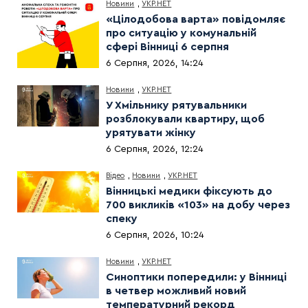
Новини
,
УКР.НЕТ
«Цілодобова варта» повідомляє
про ситуацію у комунальній
сфері Вінниці 6 серпня
6 Серпня, 2026, 14:24
Новини
,
УКР.НЕТ
У Хмільнику рятувальники
розблокували квартиру, щоб
урятувати жінку
6 Серпня, 2026, 12:24
Відео
,
Новини
,
УКР.НЕТ
Вінницькі медики фіксують до
700 викликів «103» на добу через
спеку
6 Серпня, 2026, 10:24
Новини
,
УКР.НЕТ
Синоптики попередили: у Вінниці
в четвер можливий новий
температурний рекорд