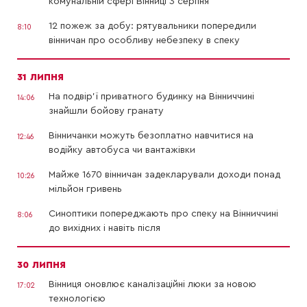
комунальній сфері Вінниці 3 серпня
12 пожеж за добу: рятувальники попередили
8:10
вінничан про особливу небезпеку в спеку
31 ЛИПНЯ
На подвір’ї приватного будинку на Вінниччині
14:06
знайшли бойову гранату
Вінничанки можуть безоплатно навчитися на
12:46
водійку автобуса чи вантажівки
Майже 1670 вінничан задекларували доходи понад
10:26
мільйон гривень
Синоптики попереджають про спеку на Вінниччині
8:06
до вихідних і навіть після
30 ЛИПНЯ
Вінниця оновлює каналізаційні люки за новою
17:02
технологією