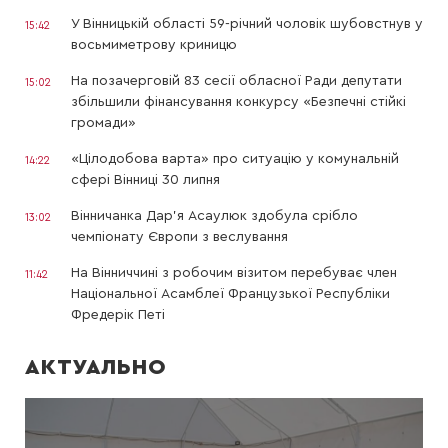
У Вінницькій області 59-річний чоловік шубовстнув у
15:42
восьмиметрову криницю
На позачерговій 83 сесії обласної Ради депутати
15:02
збільшили фінансування конкурсу «Безпечні стійкі
громади»
«Цілодобова варта» про ситуацію у комунальній
14:22
сфері Вінниці 30 липня
Вінничанка Дар’я Асаулюк здобула срібло
13:02
чемпіонату Європи з веслування
На Вінниччині з робочим візитом перебуває член
11:42
Національної Асамблеї Французької Республіки
Фредерік Петі
АКТУАЛЬНО