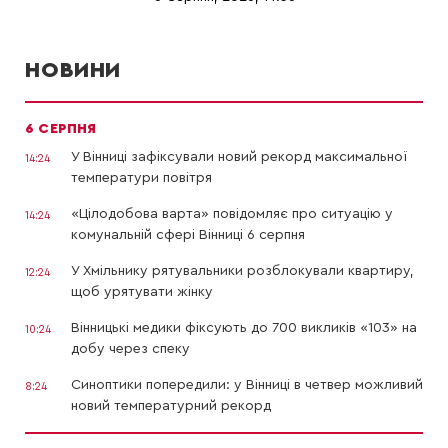
НОВИНИ
6 СЕРПНЯ
У Вінниці зафіксували новий рекорд максимальної
14:24
температури повітря
«Цілодобова варта» повідомляє про ситуацію у
14:24
комунальній сфері Вінниці 6 серпня
У Хмільнику рятувальники розблокували квартиру,
12:24
щоб урятувати жінку
Вінницькі медики фіксують до 700 викликів «103» на
10:24
добу через спеку
Синоптики попередили: у Вінниці в четвер можливий
8:24
новий температурний рекорд