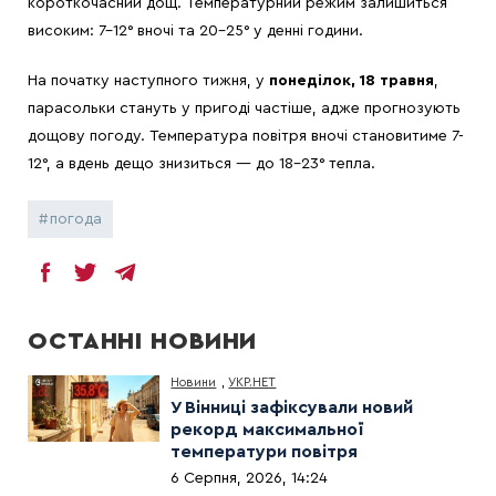
короткочасний дощ. Температурний режим залишиться
високим: 7-12° вночі та 20-25° у денні години.
На початку наступного тижня, у
понеділок, 18 травня
,
парасольки стануть у пригоді частіше, адже прогнозують
дощову погоду. Температура повітря вночі становитиме 7-
12°, а вдень дещо знизиться — до 18-23° тепла.
погода
ОСТАННІ НОВИНИ
Новини
,
УКР.НЕТ
У Вінниці зафіксували новий
рекорд максимальної
температури повітря
6 Серпня, 2026, 14:24