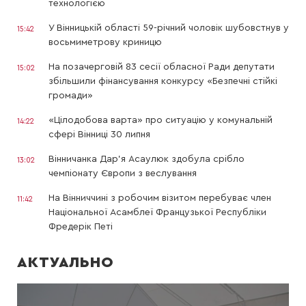
технологією
У Вінницькій області 59-річний чоловік шубовстнув у
15:42
восьмиметрову криницю
На позачерговій 83 сесії обласної Ради депутати
15:02
збільшили фінансування конкурсу «Безпечні стійкі
громади»
«Цілодобова варта» про ситуацію у комунальній
14:22
сфері Вінниці 30 липня
Вінничанка Дар’я Асаулюк здобула срібло
13:02
чемпіонату Європи з веслування
На Вінниччині з робочим візитом перебуває член
11:42
Національної Асамблеї Французької Республіки
Фредерік Петі
АКТУАЛЬНО