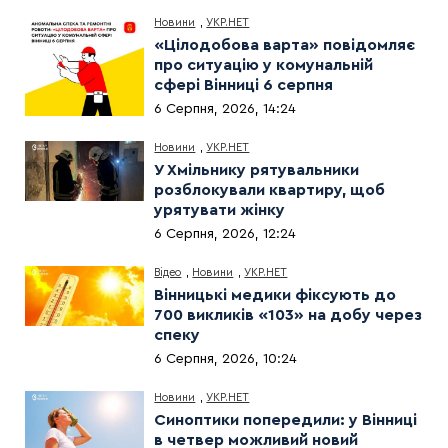
Новини
,
УКР.НЕТ
«Цілодобова варта» повідомляє
про ситуацію у комунальній
сфері Вінниці 6 серпня
6 Серпня, 2026, 14:24
Новини
,
УКР.НЕТ
У Хмільнику рятувальники
розблокували квартиру, щоб
урятувати жінку
6 Серпня, 2026, 12:24
Відео
,
Новини
,
УКР.НЕТ
Вінницькі медики фіксують до
700 викликів «103» на добу через
спеку
6 Серпня, 2026, 10:24
Новини
,
УКР.НЕТ
Синоптики попередили: у Вінниці
в четвер можливий новий