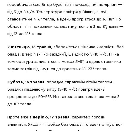
передбачається. Вітер буде північно-західним, помірним —
від 3 до 8 м/с. Температура повітря у Вінниці вночі
становитиме 4-6° тепла, а вдень прогріється до 16-18°. По
області нічні показники коливатимуться від 3 до 8°, денні —
від 13 до 18° тепла.
У
п’ятницю, 15 травня
, збережеться мінлива хмарність без
опадів. Вітер північно-західний, швидкістю 5-10 м/с. Нічна
температура залишиться в межах 3-8°, а вдень стовпчики
термометрів піднімуться до приємних 18-23° тепла.
Субота, 16 травня
, порадує справжнім літнім теплом.
Завдяки південному вітру (5-10 м/с) повітря вдень
прогріється до 20-25°. Ніч також стане теплішою — від 5
до 10° тепла.
Проте вже в
неділю, 17 травня
, характер погоди
зміниться. Якщо ніч пройде без опадів, то вдень очікується