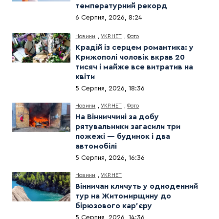
температурний рекорд
6 Серпня, 2026, 8:24
Новини
,
УКР.НЕТ
,
Фото
Крадій із серцем романтика: у
Крижополі чоловік вкрав 20
тисяч і майже все витратив на
квіти
5 Серпня, 2026, 18:36
Новини
,
УКР.НЕТ
,
Фото
На Вінниччині за добу
рятувальники загасили три
пожежі — будинок і два
автомобілі
5 Серпня, 2026, 16:36
Новини
,
УКР.НЕТ
Вінничан кличуть у одноденний
тур на Житомирщину до
бірюзового кар’єру
5 Серпня, 2026, 14:36