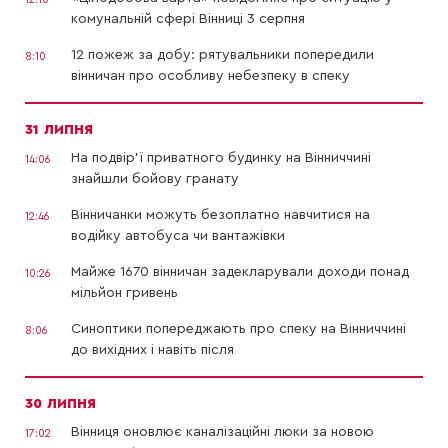
комунальній сфері Вінниці 3 серпня
12 пожеж за добу: рятувальники попередили
8:10
вінничан про особливу небезпеку в спеку
31 ЛИПНЯ
На подвір’ї приватного будинку на Вінниччині
14:06
знайшли бойову гранату
Вінничанки можуть безоплатно навчитися на
12:46
водійку автобуса чи вантажівки
Майже 1670 вінничан задекларували доходи понад
10:26
мільйон гривень
Синоптики попереджають про спеку на Вінниччині
8:06
до вихідних і навіть після
30 ЛИПНЯ
Вінниця оновлює каналізаційні люки за новою
17:02