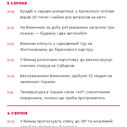
5 СЕРПНЯ
Крадій із серцем романтика: у Крижополі чоловік
18:36
вкрав 20 тисяч і майже все витратив на квіти
На Вінниччині за добу рятувальники загасили три
16:36
пожежі — будинок і два автомобілі
Вінничан кличуть у одноденний тур на
14:36
Житомирщину до бірюзового кар’єру
У Вінниці розпочали підготовку до реконструкції
12:36
очисних споруд на Сабарові
Веслувальники Вінниччини здобули 22 медалі на
10:36
чемпіонаті України
Температура в Україні сягне +40°: синоптикиня
8:36
повідомила, скільки ще треба протриматись
4 СЕРПНЯ
У Вінниці прогнозують спеку до 38° та можливий
18:30