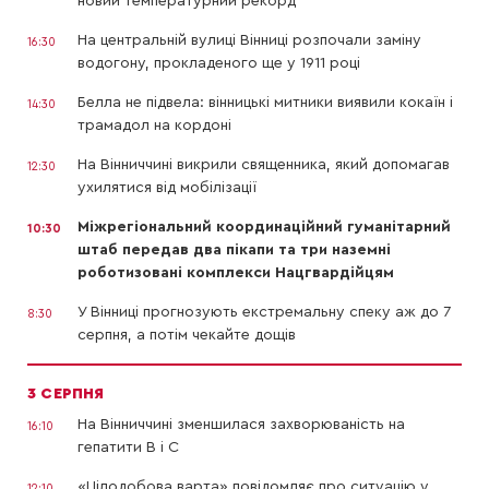
новий температурний рекорд
На центральній вулиці Вінниці розпочали заміну
16:30
водогону, прокладеного ще у 1911 році
Белла не підвела: вінницькі митники виявили кокаїн і
14:30
трамадол на кордоні
На Вінниччині викрили священника, який допомагав
12:30
ухилятися від мобілізації
Міжрегіональний координаційний гуманітарний
10:30
штаб передав два пікапи та три наземні
роботизовані комплекси Нацгвардійцям
У Вінниці прогнозують екстремальну спеку аж до 7
8:30
серпня, а потім чекайте дощів
3 СЕРПНЯ
На Вінниччині зменшилася захворюваність на
16:10
гепатити В і С
«Цілодобова варта» повідомляє про ситуацію у
12:10