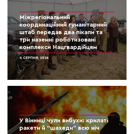
Міжрегіональний
координаційний гуманітарний
штаб передав два пікапи та
три наземні роботизовані
комплекси Нацгвардійцям
4 СЕРПНЯ, 2026
У Вінниці чули вибухи: крилаті
ракети й “шахеди” всю ніч