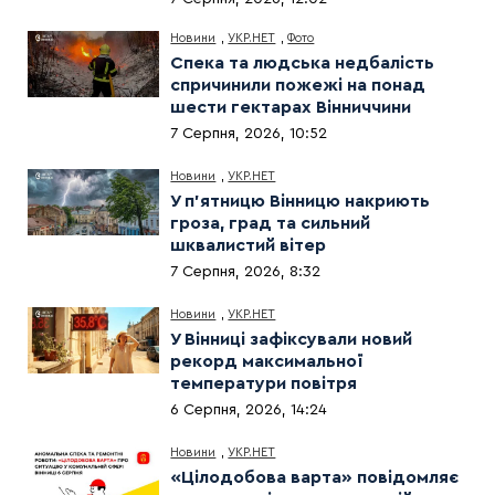
Новини
,
УКР.НЕТ
,
Фото
Спека та людська недбалість
спричинили пожежі на понад
шести гектарах Вінниччини
7 Серпня, 2026, 10:52
Новини
,
УКР.НЕТ
У п’ятницю Вінницю накриють
гроза, град та сильний
шквалистий вітер
7 Серпня, 2026, 8:32
Новини
,
УКР.НЕТ
У Вінниці зафіксували новий
рекорд максимальної
температури повітря
6 Серпня, 2026, 14:24
Новини
,
УКР.НЕТ
«Цілодобова варта» повідомляє