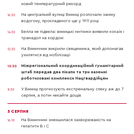
новий температурний рекорд
На центральній вулиці Вінниці розпочали заміну
16:30
водогону, прокладеного ще у 1911 році
Белла не підвела: вінницькі митники виявили кокаїн і
14:30
трамадол на кордоні
На Вінниччині викрили священника, який допомагав
12:30
ухилятися від мобілізації
Міжрегіональний координаційний гуманітарний
10:30
штаб передав два пікапи та три наземні
роботизовані комплекси Нацгвардійцям
У Вінниці прогнозують екстремальну спеку аж до 7
8:30
серпня, а потім чекайте дощів
3 СЕРПНЯ
На Вінниччині зменшилася захворюваність на
16:10
гепатити В і С