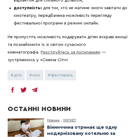
варіантом для спільного дозвілля;
доступність:
для тих, хто не матиме змоги завітати до
кінотеатру, передбачена можливість перегляду
фестивальної програми в режимі онлайн.
Не пропустіть можливість подарувати дітям яскраві емоції
та познайомити їх зі світом сучасного
кінематографа.
Реєструйтесь за посиланням
—
зустрінемось у «Сінема Сіті»!
діти
кіно
фестиваль
ОСТАННІ НОВИНИ
Новини
,
УКР.НЕТ
Вінниччина отримає ще одну
модернізовану котельню за