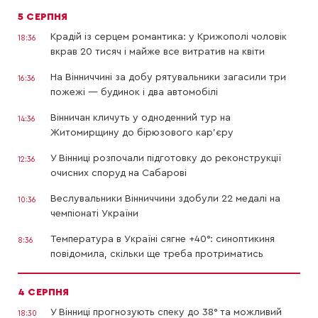
5 СЕРПНЯ
Крадій із серцем романтика: у Крижополі чоловік
18:36
вкрав 20 тисяч і майже все витратив на квіти
На Вінниччині за добу рятувальники загасили три
16:36
пожежі — будинок і два автомобілі
Вінничан кличуть у одноденний тур на
14:36
Житомирщину до бірюзового кар’єру
У Вінниці розпочали підготовку до реконструкції
12:36
очисних споруд на Сабарові
Веслувальники Вінниччини здобули 22 медалі на
10:36
чемпіонаті України
Температура в Україні сягне +40°: синоптикиня
8:36
повідомила, скільки ще треба протриматись
4 СЕРПНЯ
У Вінниці прогнозують спеку до 38° та можливий
18:30