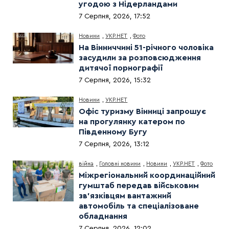
угодою з Нідерландами
7 Серпня, 2026, 17:52
Новини
,
УКР.НЕТ
,
Фото
На Вінниччині 51-річного чоловіка
засудили за розповсюдження
дитячої порнографії
7 Серпня, 2026, 15:32
Новини
,
УКР.НЕТ
Офіс туризму Вінниці запрошує
на прогулянку катером по
Південному Бугу
7 Серпня, 2026, 13:12
війна
,
Головні новини
,
Новини
,
УКР.НЕТ
,
Фото
Міжрегіональний координаційний
гумштаб передав військовим
зв’язківцям вантажний
автомобіль та спеціалізоване
обладнання
7 Серпня, 2026, 12:02