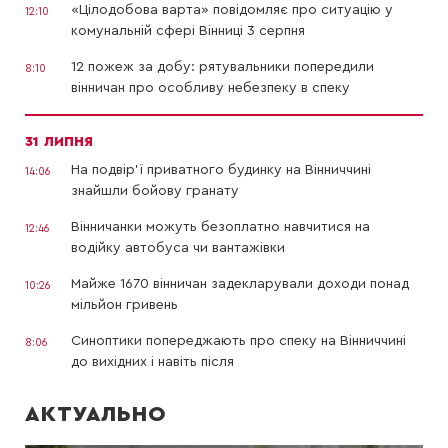
«Цілодобова варта» повідомляє про ситуацію у
12:10
комунальній сфері Вінниці 3 серпня
12 пожеж за добу: рятувальники попередили
8:10
вінничан про особливу небезпеку в спеку
31 ЛИПНЯ
На подвір’ї приватного будинку на Вінниччині
14:06
знайшли бойову гранату
Вінничанки можуть безоплатно навчитися на
12:46
водійку автобуса чи вантажівки
Майже 1670 вінничан задекларували доходи понад
10:26
мільйон гривень
Синоптики попереджають про спеку на Вінниччині
8:06
до вихідних і навіть після
АКТУАЛЬНО