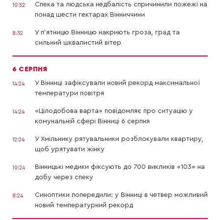
Спека та людська недбалість спричинили пожежі на
10:52
понад шести гектарах Вінниччини
У п’ятницю Вінницю накриють гроза, град та
8:32
сильний шквалистий вітер
6 СЕРПНЯ
У Вінниці зафіксували новий рекорд максимальної
14:24
температури повітря
«Цілодобова варта» повідомляє про ситуацію у
14:24
комунальній сфері Вінниці 6 серпня
У Хмільнику рятувальники розблокували квартиру,
12:24
щоб урятувати жінку
Вінницькі медики фіксують до 700 викликів «103» на
10:24
добу через спеку
Синоптики попередили: у Вінниці в четвер можливий
8:24
новий температурний рекорд