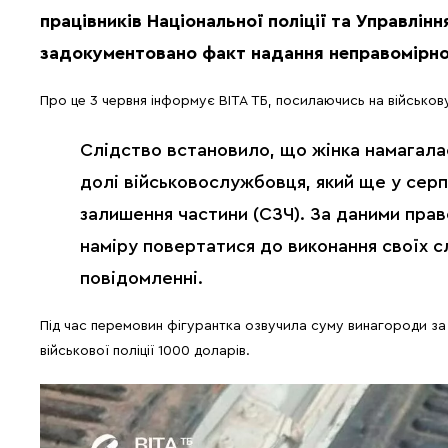
працівників Національної поліції та Управлін
задокументовано факт надання неправомірно
Про це 3 червня інформує ВІТА ТБ, посилаючись на військо
Слідство встановило, що жінка намагала
долі військовослужбовця, який ще у серп
залишення частини (СЗЧ). За даними пра
наміру повертатися до виконання своїх с
повідомленні.
Під час перемовин фігурантка озвучила суму винагороди з
військової поліції 1000 доларів.