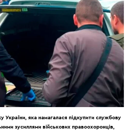
у України, яка намагалася підкупити службову
ьними зусиллями військових правоохоронців,