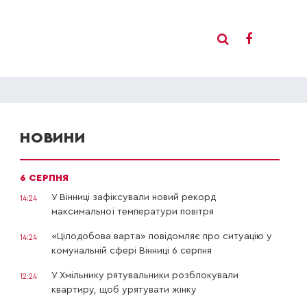
НОВИНИ
6 СЕРПНЯ
У Вінниці зафіксували новий рекорд
14:24
максимальної температури повітря
«Цілодобова варта» повідомляє про ситуацію у
14:24
комунальній сфері Вінниці 6 серпня
У Хмільнику рятувальники розблокували
12:24
квартиру, щоб урятувати жінку