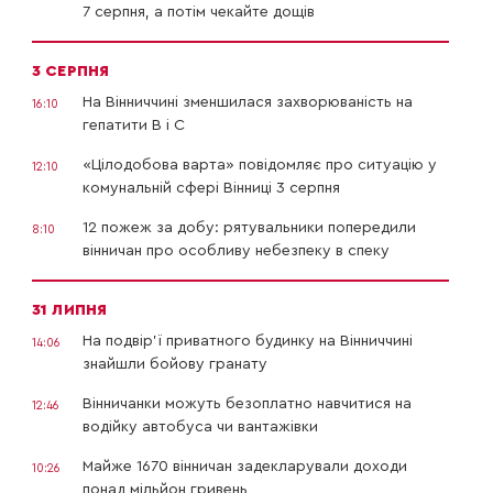
7 серпня, а потім чекайте дощів
3 СЕРПНЯ
На Вінниччині зменшилася захворюваність на
16:10
гепатити В і С
«Цілодобова варта» повідомляє про ситуацію у
12:10
комунальній сфері Вінниці 3 серпня
12 пожеж за добу: рятувальники попередили
8:10
вінничан про особливу небезпеку в спеку
31 ЛИПНЯ
На подвір’ї приватного будинку на Вінниччині
14:06
знайшли бойову гранату
Вінничанки можуть безоплатно навчитися на
12:46
водійку автобуса чи вантажівки
Майже 1670 вінничан задекларували доходи
10:26
понад мільйон гривень