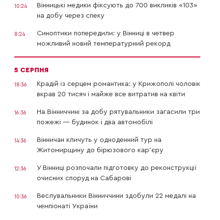
Вінницькі медики фіксують до 700 викликів «103»
10:24
на добу через спеку
Синоптики попередили: у Вінниці в четвер
8:24
можливий новий температурний рекорд
5 СЕРПНЯ
Крадій із серцем романтика: у Крижополі чоловік
18:36
вкрав 20 тисяч і майже все витратив на квіти
На Вінниччині за добу рятувальники загасили три
16:36
пожежі — будинок і два автомобілі
Вінничан кличуть у одноденний тур на
14:36
Житомирщину до бірюзового кар’єру
У Вінниці розпочали підготовку до реконструкції
12:36
очисних споруд на Сабарові
Веслувальники Вінниччини здобули 22 медалі на
10:36
чемпіонаті України