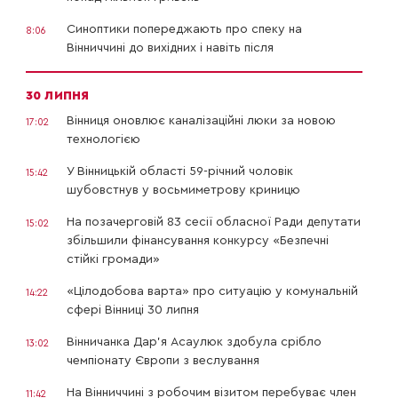
Синоптики попереджають про спеку на
8:06
Вінниччині до вихідних і навіть після
30 ЛИПНЯ
Вінниця оновлює каналізаційні люки за новою
17:02
технологією
У Вінницькій області 59-річний чоловік
15:42
шубовстнув у восьмиметрову криницю
На позачерговій 83 сесії обласної Ради депутати
15:02
збільшили фінансування конкурсу «Безпечні
стійкі громади»
«Цілодобова варта» про ситуацію у комунальній
14:22
сфері Вінниці 30 липня
Вінничанка Дар’я Асаулюк здобула срібло
13:02
чемпіонату Європи з веслування
На Вінниччині з робочим візитом перебуває член
11:42