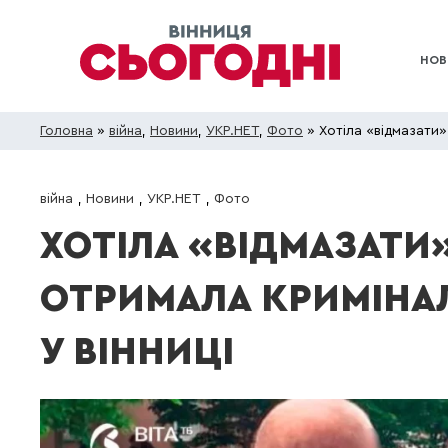
НОВ
Головна
»
війна
,
Новини
,
УКР.НЕТ
,
Фото
» Хотіла «відмазати»
війна
,
Новини
,
УКР.НЕТ
,
Фото
ХОТІЛА «ВІДМАЗАТИ»
ОТРИМАЛА КРИМІНАЛ
У ВІННИЦІ