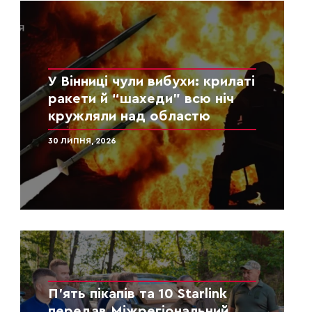
У Вінниці чули вибухи: крилаті
ракети й “шахеди” всю ніч
кружляли над областю
30 ЛИПНЯ, 2026
П’ять пікапів та 10 Starlink
передав Міжрегіональний