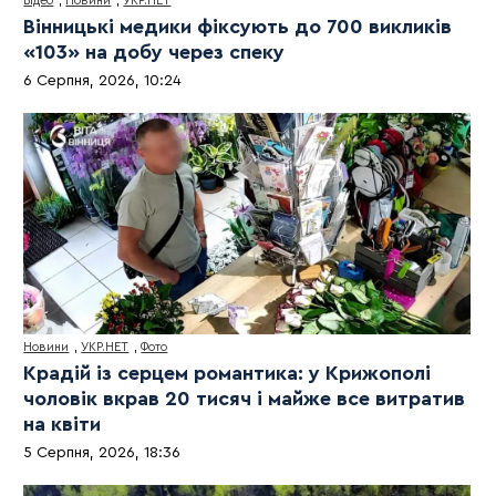
Відео
,
Новини
,
УКР.НЕТ
Вінницькі медики фіксують до 700 викликів
«103» на добу через спеку
6 Серпня, 2026, 10:24
Новини
,
УКР.НЕТ
,
Фото
Крадій із серцем романтика: у Крижополі
чоловік вкрав 20 тисяч і майже все витратив
на квіти
5 Серпня, 2026, 18:36