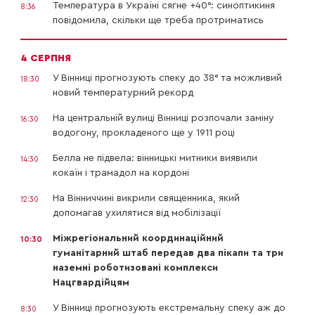
Температура в Україні сягне +40°: синоптикиня
8:36
повідомила, скільки ще треба протриматись
4 СЕРПНЯ
У Вінниці прогнозують спеку до 38° та можливий
18:30
новий температурний рекорд
На центральній вулиці Вінниці розпочали заміну
16:30
водогону, прокладеного ще у 1911 році
Белла не підвела: вінницькі митники виявили
14:30
кокаїн і трамадол на кордоні
На Вінниччині викрили священника, який
12:30
допомагав ухилятися від мобілізації
Міжрегіональний координаційний
10:30
гуманітарний штаб передав два пікапи та три
наземні роботизовані комплекси
Нацгвардійцям
У Вінниці прогнозують екстремальну спеку аж до
8:30