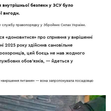
ня внутрішньої безпеки у ЗСУ було
ї вигоди.
ву службу правопорядку у Збройних Силах України.
ся «домовитися» про сприяння у вирішенні
ні 2025 року здійснив самовільне
воохоронців, цей боєць не мав жодного
лужбових обов’язків, — йдеться у
а «вирішення питання» — вона запропонувала посадовцю