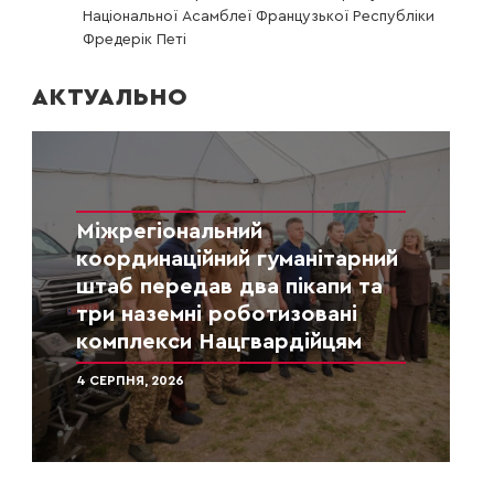
Національної Асамблеї Французької Республіки
Фредерік Петі
АКТУАЛЬНО
Міжрегіональний
координаційний гуманітарний
штаб передав два пікапи та
три наземні роботизовані
комплекси Нацгвардійцям
4 СЕРПНЯ, 2026