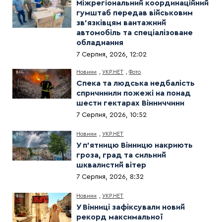
Міжрегіональний координаційний
гумштаб передав військовим
зв’язківцям вантажний
автомобіль та спеціалізоване
обладнання
7 Серпня, 2026, 12:02
Новини
,
УКР.НЕТ
,
Фото
Спека та людська недбалість
спричинили пожежі на понад
шести гектарах Вінниччини
7 Серпня, 2026, 10:52
Новини
,
УКР.НЕТ
У п’ятницю Вінницю накриють
гроза, град та сильний
шквалистий вітер
7 Серпня, 2026, 8:32
Новини
,
УКР.НЕТ
У Вінниці зафіксували новий
рекорд максимальної