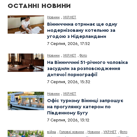
ОСТАННІ НОВИНИ
Новини
,
УКР.НЕТ
Вінниччина отримає ще одну
модернізовану котельню за
угодою з Нідерландами
7 Серпня, 2026, 17:52
Новини
,
УКР.НЕТ
,
Фото
На Вінниччині 51-річного чоловіка
засудили за розповсюдження
дитячої порнографії
7 Серпня, 2026, 15:32
Новини
,
УКР.НЕТ
Офіс туризму Вінниці запрошує
на прогулянку катером по
Південному Бугу
7 Серпня, 2026, 13:12
війна
,
Головні новини
,
Новини
,
УКР.НЕТ
,
Фото