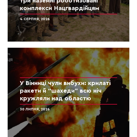
три наземні роботизовані
комплекси Нацгвардійцям
4 СЕРПНЯ, 2026
У Вінниці чули вибухи: крилаті
ракети й “шахеди” всю ніч
кружляли над областю
30 ЛИПНЯ, 2026