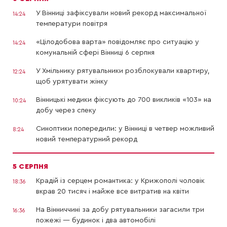
У Вінниці зафіксували новий рекорд максимальної
14:24
температури повітря
«Цілодобова варта» повідомляє про ситуацію у
14:24
комунальній сфері Вінниці 6 серпня
У Хмільнику рятувальники розблокували квартиру,
12:24
щоб урятувати жінку
Вінницькі медики фіксують до 700 викликів «103» на
10:24
добу через спеку
Синоптики попередили: у Вінниці в четвер можливий
8:24
новий температурний рекорд
5 СЕРПНЯ
Крадій із серцем романтика: у Крижополі чоловік
18:36
вкрав 20 тисяч і майже все витратив на квіти
На Вінниччині за добу рятувальники загасили три
16:36
пожежі — будинок і два автомобілі