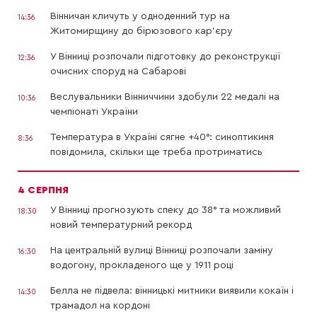
Вінничан кличуть у одноденний тур на
14:36
Житомирщину до бірюзового кар’єру
У Вінниці розпочали підготовку до реконструкції
12:36
очисних споруд на Сабарові
Веслувальники Вінниччини здобули 22 медалі на
10:36
чемпіонаті України
Температура в Україні сягне +40°: синоптикиня
8:36
повідомила, скільки ще треба протриматись
4 СЕРПНЯ
У Вінниці прогнозують спеку до 38° та можливий
18:30
новий температурний рекорд
На центральній вулиці Вінниці розпочали заміну
16:30
водогону, прокладеного ще у 1911 році
Белла не підвела: вінницькі митники виявили кокаїн і
14:30
трамадол на кордоні