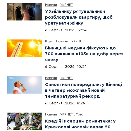
Новини
,
УКР.НЕТ
У Хмільнику рятувальники
розблокували квартиру, щоб
урятувати жінку
6 Серпня, 2026, 12:24
Відео
,
Новини
,
УКР.НЕТ
Вінницькі медики фіксують до
700 викликів «103» на добу через
спеку
6 Серпня, 2026, 10:24
Новини
,
УКР.НЕТ
Синоптики попередили: у Вінниці
в четвер можливий новий
температурний рекорд
6 Серпня, 2026, 8:24
Новини
,
УКР.НЕТ
,
Фото
Крадій із серцем романтика: у
Крижополі чоловік вкрав 20