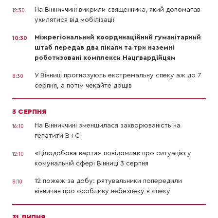
На Вінниччині викрили священника, який допомагав
12:30
ухилятися від мобілізації
Міжрегіональний координаційний гуманітарний
10:30
штаб передав два пікапи та три наземні
роботизовані комплекси Нацгвардійцям
У Вінниці прогнозують екстремальну спеку аж до 7
8:30
серпня, а потім чекайте дощів
3 СЕРПНЯ
На Вінниччині зменшилася захворюваність на
16:10
гепатити В і С
«Цілодобова варта» повідомляє про ситуацію у
12:10
комунальній сфері Вінниці 3 серпня
12 пожеж за добу: рятувальники попередили
8:10
вінничан про особливу небезпеку в спеку
31 ЛИПНЯ