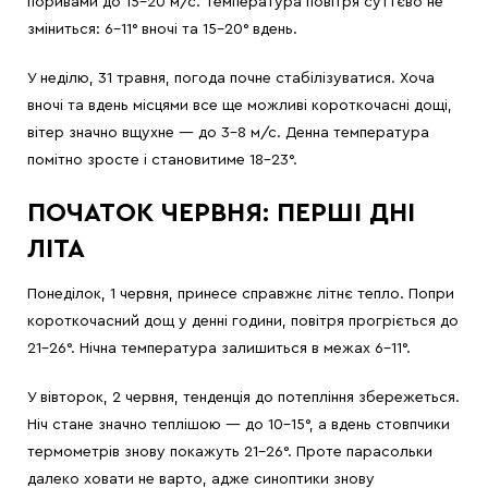
поривами до 15-20 м/с. Температура повітря суттєво не
зміниться: 6-11° вночі та 15-20° вдень.
У неділю, 31 травня, погода почне стабілізуватися. Хоча
вночі та вдень місцями все ще можливі короткочасні дощі,
вітер значно вщухне — до 3-8 м/с. Денна температура
помітно зросте і становитиме 18-23°.
ПОЧАТОК ЧЕРВНЯ: ПЕРШІ ДНІ
ЛІТА
Понеділок, 1 червня, принесе справжнє літнє тепло. Попри
короткочасний дощ у денні години, повітря прогріється до
21-26°. Нічна температура залишиться в межах 6-11°.
У вівторок, 2 червня, тенденція до потепління збережеться.
Ніч стане значно теплішою — до 10-15°, а вдень стовпчики
термометрів знову покажуть 21-26°. Проте парасольки
далеко ховати не варто, адже синоптики знову