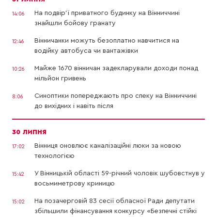
На подвір’ї приватного будинку на Вінниччині
14:06
знайшли бойову гранату
Вінничанки можуть безоплатно навчитися на
12:46
водійку автобуса чи вантажівки
Майже 1670 вінничан задекларували доходи понад
10:26
мільйон гривень
Синоптики попереджають про спеку на Вінниччині
8:06
до вихідних і навіть після
30 ЛИПНЯ
Вінниця оновлює каналізаційні люки за новою
17:02
технологією
У Вінницькій області 59-річний чоловік шубовстнув у
15:42
восьмиметрову криницю
На позачерговій 83 сесії обласної Ради депутати
15:02
збільшили фінансування конкурсу «Безпечні стійкі